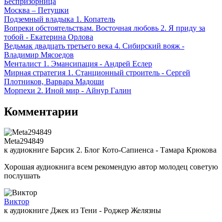
Беспризорница
Москва – Петушки
Подземный владыка 1. Копатель
Вопреки обстоятельствам. Восточная любовь 2. Я приду за
тобой - Екатерина Орлова
Ведьмак двадцать третьего века 4. Сибирский вояж -
Владимир Мясоедов
Менталист 1. Эмансипация - Андрей Еслер
Мирная стратегия 1. Станционный строитель - Сергей
Плотников, Варвара Мадоши
Морпехи 2. Иной мир - Айнур Галин
Комментарии
Meta294849
к аудиокниге Барсик 2. Блог Кото-Сапиенса - Тамара Крюкова
Хорошая аудиокнига всем рекомендую автор молодец советую
послушать
Виктор
к аудиокниге Джек из Тени - Роджер Желязны