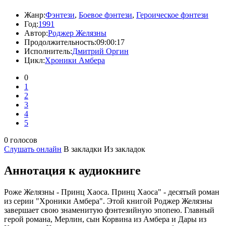
Жанр:
Фэнтези
,
Боевое фэнтези
,
Героическое фэнтези
Год:
1991
Автор:
Роджер Желязны
Продолжительность:
09:00:17
Исполнитель:
Дмитрий Оргин
Цикл:
Хроники Амбера
0
1
2
3
4
5
0 голосов
Слушать онлайн
В закладки
Из закладок
Аннотация к аудиокниге
Роже Желязны - Принц Хаоса. Принц Хаоса" - десятый роман
из серии "Хроники Амбера". Этой книгой Роджер Желязны
завершает свою знаменитую фэнтезийную эпопею. Главный
герой романа, Мерлин, сын Корвина из Амбера и Дары из