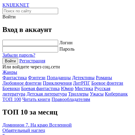
KNIJEK
NET
Войти
Вход в аккаунт
Логин
Пароль
Забыли пароль?
Регистрация
Войти
Или войдите через соц.сети
Жанры
Фантастика
Фэнтези
Попаданцы
Детективы
Романы
Любовное фэнтези
Приключения
ЛитРПГ
Боевое фэнтези
Боевики
Боевая фантастика
Юмор
Мистика
Русская
литература
Детская литература
Триллеры
Ужасы
Киберпанк
ТОП 100
Читать книги
Правообладателям
ТОП 10 за месяц
Доминион 7. На краю Вселенной
Обаятельный наглец