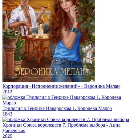
Корпорация «Исполнение желаний» - Вероника Мелан
2012
Трилогия о Генрихе Наваррском 1. Королева Марго
1843
Хроники Союза королевств 7. Проблема выбора - Анна
Дашевская
2020