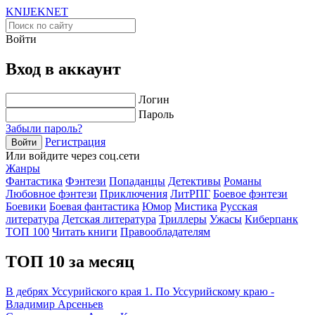
KNIJEK
NET
Войти
Вход в аккаунт
Логин
Пароль
Забыли пароль?
Регистрация
Войти
Или войдите через соц.сети
Жанры
Фантастика
Фэнтези
Попаданцы
Детективы
Романы
Любовное фэнтези
Приключения
ЛитРПГ
Боевое фэнтези
Боевики
Боевая фантастика
Юмор
Мистика
Русская
литература
Детская литература
Триллеры
Ужасы
Киберпанк
ТОП 100
Читать книги
Правообладателям
ТОП 10 за месяц
В дебрях Уссурийского края 1. По Уссурийскому краю -
Владимир Арсеньев