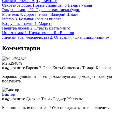
Слепящая тьма - Артур Кестлер
Секретное досье. Новые страницы. 8 Память камня
Эльф и вампир 02. Суровые вампирьи будни
Мститель 4. Дорога гнева - Валерий Шмаев
Inferno 3. Большая красная кнопка
Воздушные замки 1. Мариза
Палитра любви 2. Страсть цвета манго
Ничья земля 1. Ничья земля - Ян Валетов
Личный враг человечества 2. Операция «Сны цивилизации»
Комментарии
Meta294849
к аудиокниге Барсик 2. Блог Кото-Сапиенса - Тамара Крюкова
Хорошая аудиокнига всем рекомендую автор молодец советую
послушать
Виктор
к аудиокниге Джек из Тени - Роджер Желязны
Как поменять исполнителя?Ужасно слушать это исполнение.