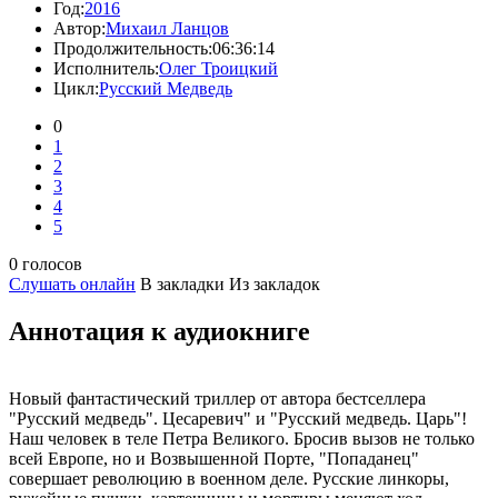
Год:
2016
Автор:
Михаил Ланцов
Продолжительность:
06:36:14
Исполнитель:
Олег Троицкий
Цикл:
Русский Медведь
0
1
2
3
4
5
0 голосов
Слушать онлайн
В закладки
Из закладок
Аннотация к аудиокниге
Новый фантастический триллер от автора бестселлера
"Русский медведь". Цесаревич" и "Русский медведь. Царь"!
Наш человек в теле Петра Великого. Бросив вызов не только
всей Европе, но и Возвышенной Порте, "Попаданец"
совершает революцию в военном деле. Русские линкоры,