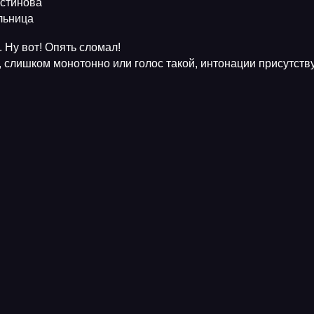
Устинова
ельница
 Ну вот! Опять сломал!
, слишком монотонно или голос такой, интонации присутств