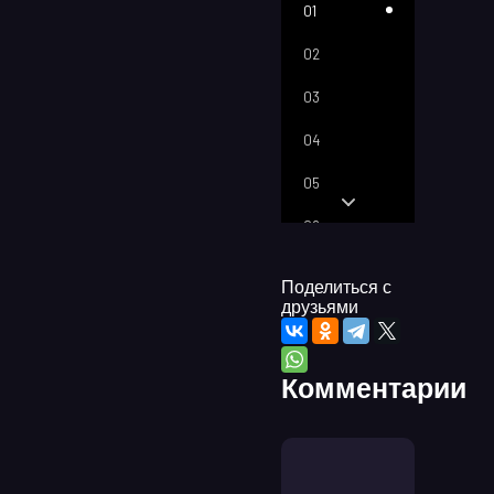
01
02
03
04
05
06
07
Поделиться с
друзьями
08
09
Комментарии
10
11
12