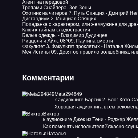
Агент на передовой
Тропами Снайпера. Зов Зоны
Охотник на читеров 7. Путь Спящих - Дмитрий Не
Дисгардиум 2. Инициал Спящих
Попаданка с характером, или жемчужина для дра
Ключ к тайнам сладострастия
Белые одежды - Владимир Дудинцев
Pиццоли и Айлс 08^09. Паутина смерти
Факультет 3. Факультет проклятых - Наталья Жил
Меч Истины 09. Девятое правило волшебника, ил
Комментарии
Meta294849
к аудиокниге Барсик 2. Блог Кото-С
Хорошая аудиокнига всем рекоменд
Виктор
к аудиокниге Джек из Тени - Роджер Жел
Как поменять исполнителя?Ужасно слуша
Наталья