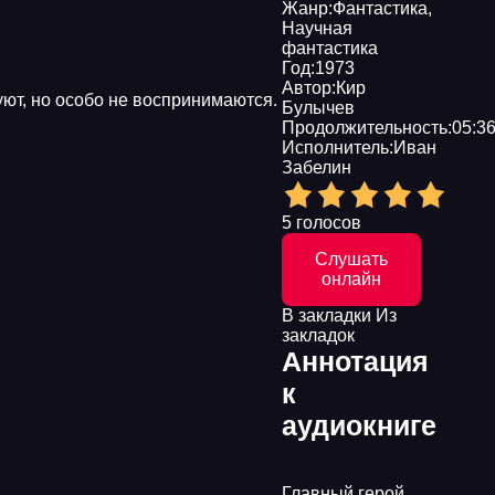
Жанр:
Фантастика
,
Научная
фантастика
Год:
1973
Автор:
Кир
уют, но особо не воспринимаются.
Булычев
Продолжительность:
05:36
Исполнитель:
Иван
Забелин
5 голосов
Слушать
онлайн
В закладки
Из
закладок
Аннотация
к
аудиокниге
Главный герой