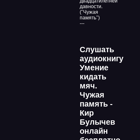
двадцатилетней
давности.
("Чужая
память")
---
Слушать
аудиокнигу
Умение
кидать
мяч.
Чужая
память -
Кир
Булычев
онлайн