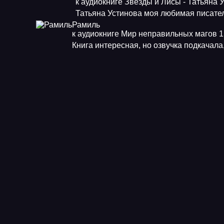
к аудиокниге Звезды и Лисы - Татьяна 
Татьяна Устинова моя любимая писат
Рамиль
к аудиокниге Мир неправильных магов 1.
Книга интересная, но озвучка подкачала