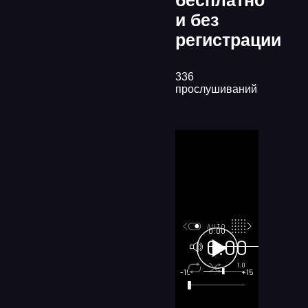
бесплатно
и без
регистрации
336
прослушиваний
AUTO
0:00
0:00
100
1.0
x1
-15
+15