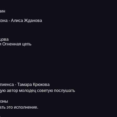
лин
кона - Алиса Жданова
ьцова
и Огненная цепь
апиенса - Тамара Крюкова
ую автор молодец советую послушать
язны
ть это исполнение.