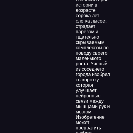
истории в
возрасте
сорока лет
слегка лысеет,
страдает
парезом и
тщательно
скрываемым
комплексом по
поводу своего
маленького
роста. Ученый
из соседнего
города изобрел
сыворотку,
которая
улучшает
нейронные
связи между
мышцами рук и
мозгом.
Изобретение
может
превратить