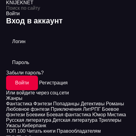
KNIJEK
NET
Войти
Вход в аккаунт
Логин
Пароль
Забыли пароль?
Войти
Регистрация
Или войдите через соц.сети
Жанры
Фантастика
Фэнтези
Попаданцы
Детективы
Романы
Любовное фэнтези
Приключения
ЛитРПГ
Боевое
фэнтези
Боевики
Боевая фантастика
Юмор
Мистика
Русская литература
Детская литература
Триллеры
Ужасы
Киберпанк
ТОП 100
Читать книги
Правообладателям