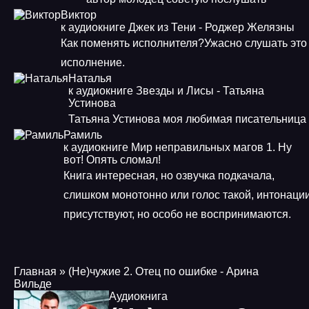
Виктор
к аудиокниге Джек из Тени - Роджер Желязны
Как поменять исполнителя?Ужасно слушать это
исполнение.
Наталья
к аудиокниге Звезды и Лисы - Татьяна
Устинова
Татьяна Устинова моя любимая писательница
Рамиль
к аудиокниге Мир неправильных магов 1. Ну
вот! Опять сломал!
Книга интересная, но озвучка подкачала,
слишком монотонно или голос такой, интонаци
присутствуют, но особо не воспринимаются.
Главная
» (Не)чужие 2. Отец по ошибке - Арина
Вильде
Аудиокнига