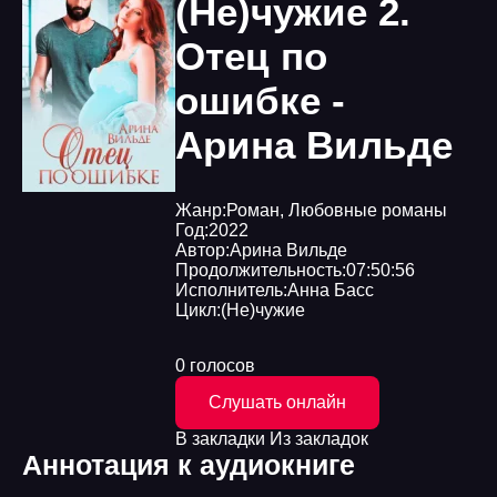
(Не)чужие 2.
Отец по
ошибке -
Арина Вильде
Жанр:
Роман
,
Любовные романы
Год:
2022
Автор:
Арина Вильде
Продолжительность:
07:50:56
Исполнитель:
Анна Басс
Цикл:
(Не)чужие
0 голосов
Слушать онлайн
В закладки
Из закладок
Аннотация к аудиокниге