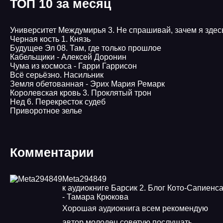
ТОП 10 за месяц
Университет Междумирья 3. Не спрашивай, зачем я здес
Черная кость 1. Князь
Будущее Эл 08. Там, где только прошлое
Кабельщики - Алексей Доронин
Чума из космоса - Гарри Гаррисон
Всё серьёзно. Насильник
Земля обетованная - Эрих Мария Ремарк
Королевская кровь 3. Проклятый трон
Нед 6. Перекресток судеб
Приворотное зелье
Комментарии
Meta294849
к аудиокниге Барсик 2. Блог Кото-Сапиенс
- Тамара Крюкова
Хорошая аудиокнига всем рекомендую
автор молодец советую послушать