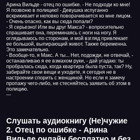
Арина Вильде - отец по ошибке. - Не подходи ко мне!
Я позвоню в полицию! - Девушка испуганно
вскрикивает и неловко поворачивается ко мне лицом.
- Очень опасно, как вы сюда попали?
- Я серьезно! Или вы друг Макса? - вопросительно
спрашивает она, переминаясь с ноги на ногу. Я
оглядываюсь по сторонам, и мой взгляд привлекает
ее большой, выпирающий живот. Также беременна.
Это замечательно.
- Вообще-то, я Макс. А ты... Нет, подожди, не отвечай, -
останавливаю я ее взмахом руки, - дай угадаю: ты
пробралась сюда, когда квартира была пуста, так? Ну,
забирайте свои вещи и уходите, я сегодня не в
настроении спорить с женщиной. Но если я замечу
пропажу чего-либо, не стесняйтесь заявить об этом в
полицию.
---
Слушать аудиокнигу (Не)чужие
2. Отец по ошибке - Арина
Вильде онлайн бесплатно и без