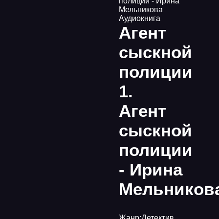
полиции - Ирина
Мельникова
Аудиокнига
Агент
сыскной
полиции
1.
Агент
сыскной
полиции
- Ирина
Мельников
Жанр:
Детектив