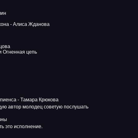
лин
кона - Алиса Жданова
ьцова
и Огненная цепь
апиенса - Тамара Крюкова
ую автор молодец советую послушать
зны
ь это исполнение.