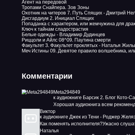
Агент на передовой
Тропами Снайпера. Зов Зоны
Охотник на читеров 7. Путь Спящих - Дмитрий Не
Дисгардиум 2. Инициал Спящих
Попаданка с характером, или жемчужина для дра
Ключ к тайнам сладострастия
Белые одежды - Владимир Дудинцев
Pиццоли и Айлс 08^09. Паутина смерти
Факультет 3. Факультет проклятых - Наталья Жил
Меч Истины 09. Девятое правило волшебника, ил
Комментарии
Meta294849
к аудиокниге Барсик 2. Блог Кото-С
Хорошая аудиокнига всем рекоменд
Виктор
к аудиокниге Джек из Тени - Роджер Желя
Как поменять исполнителя?Ужасно слушат
Наталья