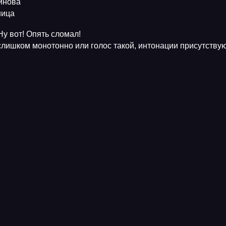
тинова
ница
Ну вот! Опять сломал!
 слишком монотонно или голос такой, интонации присутству