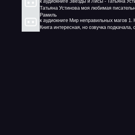
к аудиокниге Звезды и Лисы - Татьяна Ус
Татьяна Устинова моя любимая писатель
Рамиль
к аудиокниге Мир неправильных магов 1. 
Книга интересная, но озвучка подкачала,