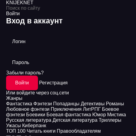
KNIJEK
NET
Войти
Вход в аккаунт
Логин
Пароль
Забыли пароль?
Войти
Регистрация
Или войдите через соц.сети
Жанры
Фантастика
Фэнтези
Попаданцы
Детективы
Романы
Любовное фэнтези
Приключения
ЛитРПГ
Боевое
фэнтези
Боевики
Боевая фантастика
Юмор
Мистика
Русская литература
Детская литература
Триллеры
Ужасы
Киберпанк
ТОП 100
Читать книги
Правообладателям