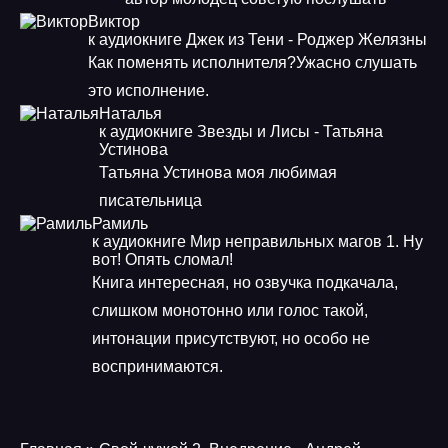
Виктор
к аудиокниге Джек из Тени - Роджер Желязны
Как поменять исполнителя?Ужасно слушать
это исполнение.
Наталья
к аудиокниге Звезды и Лисы - Татьяна
Устинова
Татьяна Устинова моя любимая
писательница
Рамиль
к аудиокниге Мир неправильных магов 1. Ну
вот! Опять сломал!
Книга интересная, но озвучка подкачала,
слишком монотонно или голос такой,
интонации присутствуют, но особо не
воспринимаются.