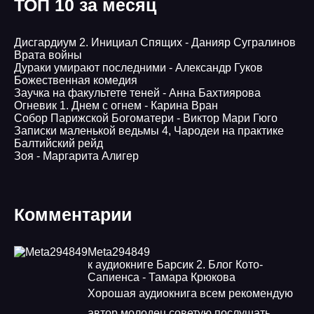
ТОП 10 за месяц
Дисгардиум 2. Инициал Спящих - Данияр Сугралинов
Врата войны
Дураки умирают последними - Александр Гуков
Божественная комедия
Заучка на факультете теней - Анна Бахтиярова
Огневик 1. Днем с огнем - Карина Вран
Собор Парижской Богоматери - Виктор Мари Гюго
Записки маленькой ведьмы 4, Чародеи на практике
Балтийский рейд
Зоя - Маргарита Алигер
Комментарии
Meta294849
к аудиокниге Барсик 2. Блог Кото-
Сапиенса - Тамара Крюкова
Хорошая аудиокнига всем рекомендую
автор молодец советую послушать