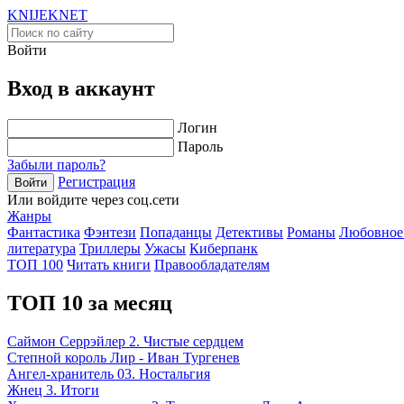
KNIJEK
NET
Войти
Вход в аккаунт
Логин
Пароль
Забыли пароль?
Регистрация
Войти
Или войдите через соц.сети
Жанры
Фантастика
Фэнтези
Попаданцы
Детективы
Романы
Любовное
литература
Триллеры
Ужасы
Киберпанк
ТОП 100
Читать книги
Правообладателям
ТОП 10 за месяц
Саймон Серрэйлер 2. Чистые сердцем
Степной король Лир - Иван Тургенев
Ангел-хранитель 03. Ностальгия
Жнец 3. Итоги