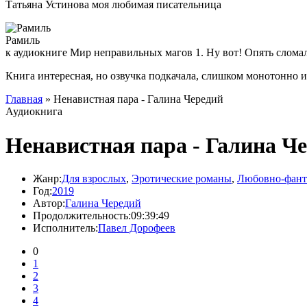
Татьяна Устинова моя любимая писательница
Рамиль
к аудиокниге Мир неправильных магов 1. Ну вот! Опять слома
Книга интересная, но озвучка подкачала, слишком монотонно 
Главная
» Ненавистная пара - Галина Чередий
Аудиокнига
Ненавистная пара - Галина Ч
Жанр:
Для взрослых
,
Эротические романы
,
Любовно-фант
Год:
2019
Автор:
Галина Чередий
Продолжительность:
09:39:49
Исполнитель:
Павел Дорофеев
0
1
2
3
4