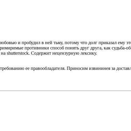
юбовью и пробудил в ней тьму, потому что долг приказал ему эт
примиримые противники способ понять друг друга, как судьба-о
а shutterstock. Содержит нецензурную лексику.
 требованию ее правообладателя. Приносим извининея за достав