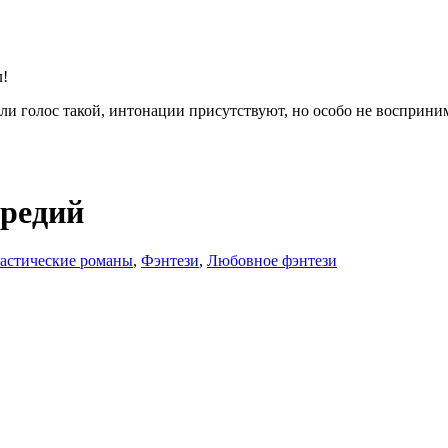
л!
или голос такой, интонации присутствуют, но особо не восприн
ередий
астические романы
,
Фэнтези
,
Любовное фэнтези