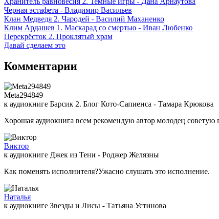
Хранитель равновесия 2. Темные игры - Дана Арнаутова
Черная эстафета - Владимир Васильев
Клан Медведя 2. Чародей - Василий Маханенко
Клим Ардашев 1. Маскарад со смертью - Иван Любенко
Перекрёсток 2. Проклятый храм
Давай сделаем это
Комментарии
Meta294849
к аудиокниге Барсик 2. Блог Кото-Сапиенса - Тамара Крюкова
Хорошая аудиокнига всем рекомендую автор молодец советую 
Виктор
к аудиокниге Джек из Тени - Роджер Желязны
Как поменять исполнителя?Ужасно слушать это исполнение.
Наталья
к аудиокниге Звезды и Лисы - Татьяна Устинова