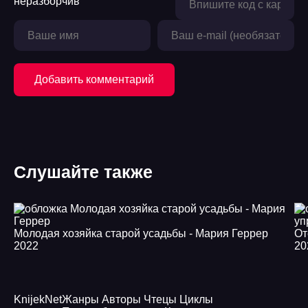
Добавить комментарий
Слушайте также
Молодая хозяйка старой усадьбы - Мария Геррер
2022
20
Knijek
Net
Жанры
Авторы
Чтецы
Циклы