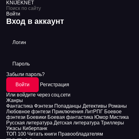
KNIJEK
NET
Войти
Вход в аккаунт
Логин
Пароль
Забыли пароль?
Войти
Регистрация
Или войдите через соц.сети
Жанры
Фантастика
Фэнтези
Попаданцы
Детективы
Романы
Любовное фэнтези
Приключения
ЛитРПГ
Боевое
фэнтези
Боевики
Боевая фантастика
Юмор
Мистика
Русская литература
Детская литература
Триллеры
Ужасы
Киберпанк
ТОП 100
Читать книги
Правообладателям