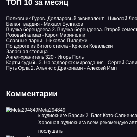
ТОП 10 за месяц
Полковник Гуров. Долларовый эквивалент - Николай Ле
Белая гвардия - Михаил Булгаков
Внучка берендеева 2. Внучка берендеева. Второй семес
Розовый алмаз - Кэрол Маринелли
Славные парни - Николас Пиледжи
По дороге из битого стекла - Крисия Ковальски
Запасная столица
Ангел-хранитель 320 - Игорь Поль
Карты судьбы 3. На задворках мироздания - Сергей Сав
Путь Орла 2. Альянс с Драконами - Алексей Имп
Комментарии
Meta294849
к аудиокниге Барсик 2. Блог Кото-Сапиенс
Хорошая аудиокнига всем рекомендую авт
послушать