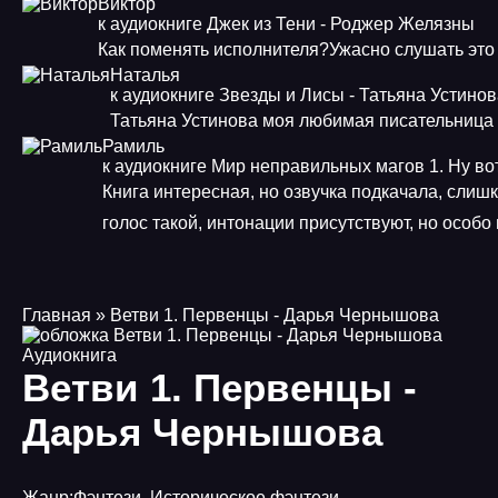
Виктор
к аудиокниге Джек из Тени - Роджер Желязны
Как поменять исполнителя?Ужасно слушать это
Наталья
к аудиокниге Звезды и Лисы - Татьяна Устино
Татьяна Устинова моя любимая писательница
Рамиль
к аудиокниге Мир неправильных магов 1. Ну во
Книга интересная, но озвучка подкачала, слиш
голос такой, интонации присутствуют, но особ
Главная
» Ветви 1. Первенцы - Дарья Чернышова
Аудиокнига
Ветви 1. Первенцы -
Дарья Чернышова
Жанр:
Фэнтези
,
Историческое фэнтези