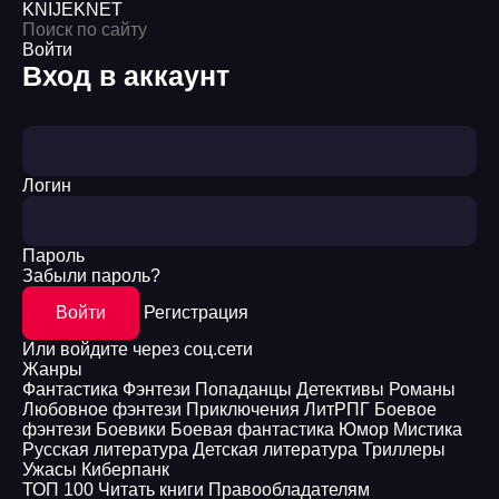
KNIJEK
NET
Войти
Вход в аккаунт
Логин
Пароль
Забыли пароль?
Войти
Регистрация
Или войдите через соц.сети
Жанры
Фантастика
Фэнтези
Попаданцы
Детективы
Романы
Любовное фэнтези
Приключения
ЛитРПГ
Боевое
фэнтези
Боевики
Боевая фантастика
Юмор
Мистика
Русская литература
Детская литература
Триллеры
Ужасы
Киберпанк
ТОП 100
Читать книги
Правообладателям