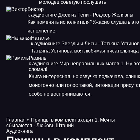
молодец советую послушать
Виктор
к аудиокниге Джек из Тени - Роджер Желязны
Как поменять исполнителя?Ужасно слушать это
исполнение.
Наталья
к аудиокниге Звезды и Лисы - Татьяна Устино
Татьяна Устинова моя любимая писательница
Рамиль
к аудиокниге Мир неправильных магов 1. Ну во
сломал!
Книга интересная, но озвучка подкачала, слиш
монотонно или голос такой, интонации присутст
особо не воспринимаются.
Главная
» Принцы в комплект входят 1. Мечты
сбываются - Любовь Штаний
Аудиокнига