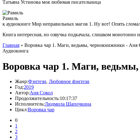
Татьяна Устинова моя любимая писательница
Рамиль
к аудиокниге Мир неправильных магов 1. Ну вот! Опять слома
Книга интересная, но озвучка подкачала, слишком монотонно 
Главная
» Воровка чар 1. Маги, ведьмы, чернокнижники - Аня
Аудиокнига
Воровка чар 1. Маги, ведьмы
Жанр:
Фэнтези
,
Любовное фэнтези
Год:
2019
Автор:
Аня Сокол
Продолжительность:
10:17:37
Исполнитель:
Людмила Шапочкина
Цикл:
Воровка чар
0
1
2
3