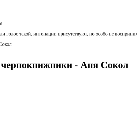
л!
или голос такой, интонации присутствуют, но особо не восприн
 Сокол
, чернокнижники - Аня Сокол