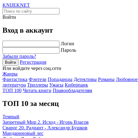
KNIJEK
NET
Войти
Вход в аккаунт
Логин
Пароль
Забыли пароль?
Регистрация
Войти
Или войдите через соц.сети
Жанры
Фантастика
Фэнтези
Попаданцы
Детективы
Романы
Любовное
литература
Триллеры
Ужасы
Киберпанк
ТОП 100
Читать книги
Правообладателям
ТОП 10 за месяц
Темный
Запретный Мир 2. Исход - Игорь Власов
Сварог 20. Радиант - Александр Бушков
Мандариновый лес