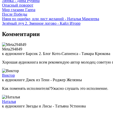
Любка - Дина Рубина
Опасный поворот
Мир глазами Гарпа
После Победы
Няня по ошибке, или лист желаний - Наталья Мамлеева
Зелёный луч 2. Змеиное логово - Кайл Иторр
Комментарии
Meta294849
к аудиокниге Барсик 2. Блог Кото-Сапиенса - Тамара Крюкова
Хорошая аудиокнига всем рекомендую автор молодец советую 
Виктор
к аудиокниге Джек из Тени - Роджер Желязны
Как поменять исполнителя?Ужасно слушать это исполнение.
Наталья
к аудиокниге Звезды и Лисы - Татьяна Устинова