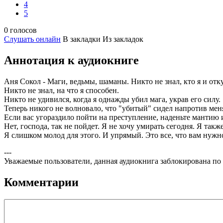
4
5
0 голосов
Слушать онлайн
В закладки
Из закладок
Аннотация к аудиокниге
Аня Сокол - Маги, ведьмы, шаманы. Никто не знал, кто я и отку
Никто не знал, на что я способен.
Никто не удивился, когда я однажды убил мага, украв его силу.
Теперь никого не волновало, что "убитый" сидел напротив меня
Если вас угораздило пойти на преступление, наденьте мантию 
Нет, господа, так не пойдет. Я не хочу умирать сегодня. Я также
Я слишком молод для этого. И упрямый. Это все, что вам нужно
---
Уважаемые пользователи, данная аудиокнига заблокирована по
Комментарии