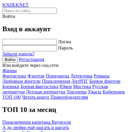
KNIJEK
NET
Войти
Вход в аккаунт
Логин
Пароль
Забыли пароль?
Регистрация
Войти
Или войдите через соц.сети
Жанры
Фантастика
Фэнтези
Попаданцы
Детективы
Романы
Любовное фэнтези
Приключения
ЛитРПГ
Боевое фэнтези
Боевики
Боевая фантастика
Юмор
Мистика
Русская
литература
Детская литература
Триллеры
Ужасы
Киберпанк
ТОП 100
Читать книги
Правообладателям
ТОП 10 за месяц
Приключения капитана Врунгеля
А до любви ещё шагать и шагать