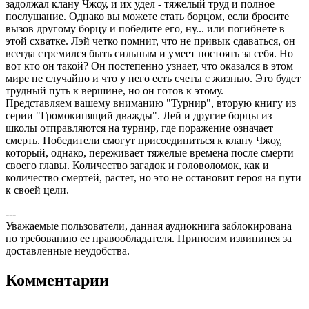
задолжал клану Чжоу, и их удел - тяжелый труд и полное
послушание. Однако вы можете стать борцом, если бросите
вызов другому борцу и победите его, ну... или погибнете в
этой схватке. Лэй четко помнит, что не привык сдаваться, он
всегда стремился быть сильным и умеет постоять за себя. Но
вот кто он такой? Он постепенно узнает, что оказался в этом
мире не случайно и что у него есть счеты с жизнью. Это будет
трудный путь к вершине, но он готов к этому.
Представляем вашему вниманию "Турнир", вторую книгу из
серии "Громокипящий дважды". Лей и другие борцы из
школы отправляются на турнир, где поражение означает
смерть. Победители смогут присоединиться к клану Чжоу,
который, однако, переживает тяжелые времена после смерти
своего главы. Количество загадок и головоломок, как и
количество смертей, растет, но это не остановит героя на пути
к своей цели.
---
Уважаемые пользователи, данная аудиокнига заблокирована
по требованию ее правообладателя. Приносим извининея за
доставленные неудобства.
Комментарии