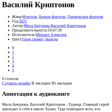
Василий Криптонов
Жанр:
Фэнтези
,
Боевое фэнтези
,
Героическое фэнтези
Год:
2021
Автор:
Мила Бачурова Василий Криптонов
Продолжительность:
10:47:39
Исполнитель:
Михаил Алексеев
Цикл:
Гром гремит дважды
0
1
2
3
4
5
0 голосов
Слушать онлайн
В закладки
Из закладок
Аннотация к аудиокниге
Мила Бачурова, Василий Криптонов - Турнир. Главный герой
приходит в себя в школе Хуана. Туда помещают всех, кто