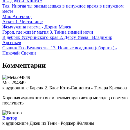
Я – другой. Книга 5
Тая. Иногда ты оказываешься в ненужное время в ненужном
месте
Мир Астероид
Аскет 1. Чистилище
Жемчужина гарема - Дорин Малек
Город, где живёт магия 3. Тайна зимней ночи
В дебрях Уссурийского края 2. Дерсу Узала - Владимир
Арсеньев
Сыщик Его Величества 13. Ночные всадники (сборник) -
Николай Свечин
Комментарии
Meta294849
к аудиокниге Барсик 2. Блог Кото-Сапиенса - Тамара Крюкова
Хорошая аудиокнига всем рекомендую автор молодец советую
послушать
Виктор
к аудиокниге Джек из Тени - Роджер Желязны