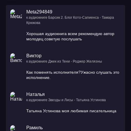
Meta294849
к аудиокниге Барсик 2. Блог Кото-Сапиенса - Тамара
Крюкова
Хорошая аудиокнига всем рекомендую автор
молодец советую послушать
Виктор
к аудиокниге Джек из Тени - Роджер Желязны
Как поменять исполнителя?Ужасно слушать это
исполнение.
Наталья
к аудиокниге Звезды и Лисы - Татьяна Устинова
Татьяна Устинова моя любимая писательница
Рамиль