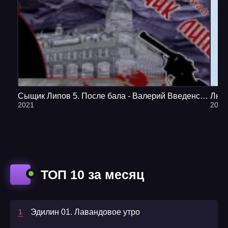
Сыщик Липов 5. После бала - Валерий Введенский, Елена Утехина
Любо
2021
2020
ТОП 10 за месяц
Эдилин 01. Лавандовое утро