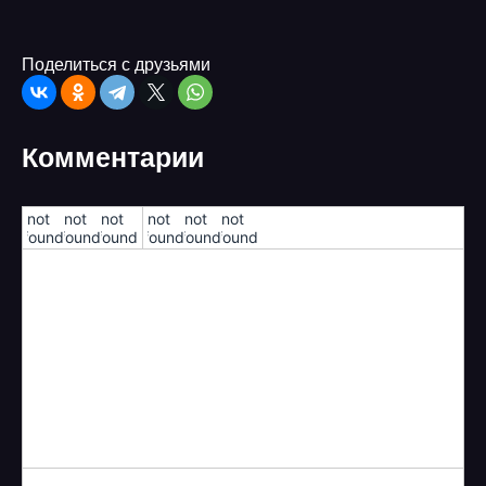
Поделиться с друзьями
Комментарии
!not
!not
!not
!not
!not
!not
found!
found!
found!
found!
found!
found!