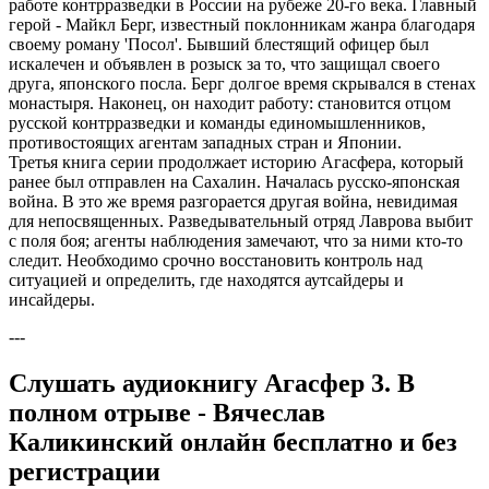
работе контрразведки в России на рубеже 20-го века. Главный
герой - Майкл Берг, известный поклонникам жанра благодаря
своему роману 'Посол'. Бывший блестящий офицер был
искалечен и объявлен в розыск за то, что защищал своего
друга, японского посла. Берг долгое время скрывался в стенах
монастыря. Наконец, он находит работу: становится отцом
русской контрразведки и команды единомышленников,
противостоящих агентам западных стран и Японии.
Третья книга серии продолжает историю Агасфера, который
ранее был отправлен на Сахалин. Началась русско-японская
война. В это же время разгорается другая война, невидимая
для непосвященных. Разведывательный отряд Лаврова выбит
с поля боя; агенты наблюдения замечают, что за ними кто-то
следит. Необходимо срочно восстановить контроль над
ситуацией и определить, где находятся аутсайдеры и
инсайдеры.
---
Слушать аудиокнигу Агасфер 3. В
полном отрыве - Вячеслав
Каликинский онлайн бесплатно и без
регистрации