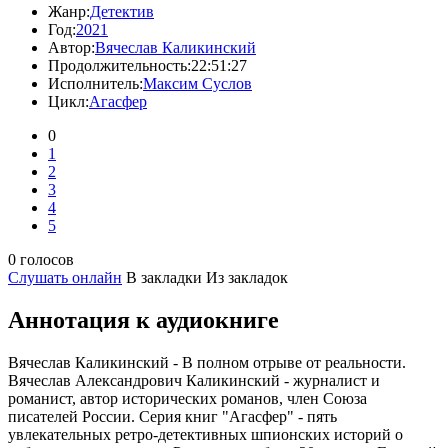
Жанр:
Детектив
Год:
2021
Автор:
Вячеслав Каликинский
Продолжительность:
22:51:27
Исполнитель:
Максим Суслов
Цикл:
Агасфер
0
1
2
3
4
5
0 голосов
Слушать онлайн
В закладки
Из закладок
Аннотация к аудиокниге
Вячеслав Каликинский - В полном отрыве от реальности.
Вячеслав Александрович Каликинский - журналист и
романист, автор исторических романов, член Союза
писателей России. Серия книг "Агасфер" - пять
увлекательных ретро-детективных шпионских историй о