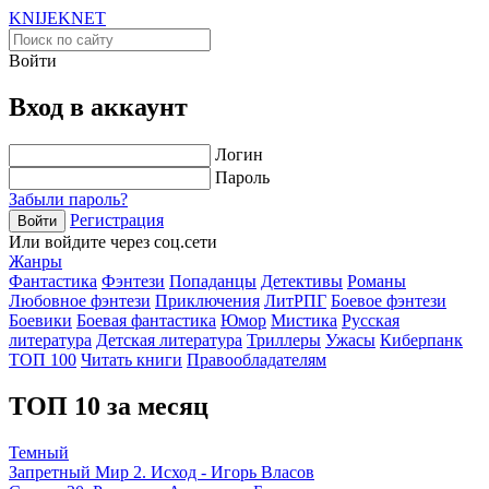
KNIJEK
NET
Войти
Вход в аккаунт
Логин
Пароль
Забыли пароль?
Регистрация
Войти
Или войдите через соц.сети
Жанры
Фантастика
Фэнтези
Попаданцы
Детективы
Романы
Любовное фэнтези
Приключения
ЛитРПГ
Боевое фэнтези
Боевики
Боевая фантастика
Юмор
Мистика
Русская
литература
Детская литература
Триллеры
Ужасы
Киберпанк
ТОП 100
Читать книги
Правообладателям
ТОП 10 за месяц
Темный
Запретный Мир 2. Исход - Игорь Власов