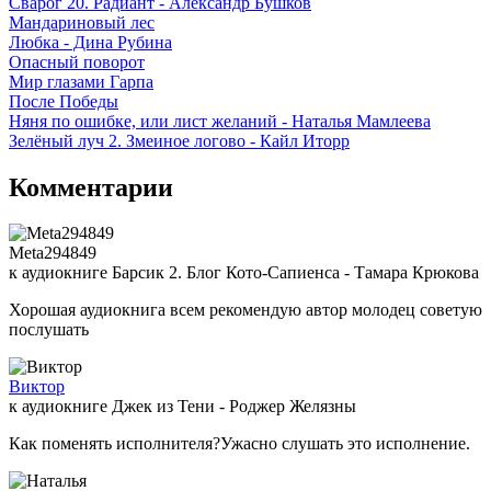
Сварог 20. Радиант - Александр Бушков
Мандариновый лес
Любка - Дина Рубина
Опасный поворот
Мир глазами Гарпа
После Победы
Няня по ошибке, или лист желаний - Наталья Мамлеева
Зелёный луч 2. Змеиное логово - Кайл Иторр
Комментарии
Meta294849
к аудиокниге Барсик 2. Блог Кото-Сапиенса - Тамара Крюкова
Хорошая аудиокнига всем рекомендую автор молодец советую
послушать
Виктор
к аудиокниге Джек из Тени - Роджер Желязны
Как поменять исполнителя?Ужасно слушать это исполнение.