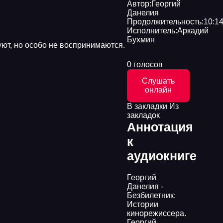
Автор:
Георгий
Данелия
Продолжительность:
10:14
Исполнитель:
Аркадий
Бухмин
уют, но особо не воспринимаются.
0 голосов
Слушать
онлайн
В закладки
Из
закладок
Аннотация
к
аудиокниге
Георгий
Данелия -
Безбилетник:
Истории
кинорежиссера.
Георгий