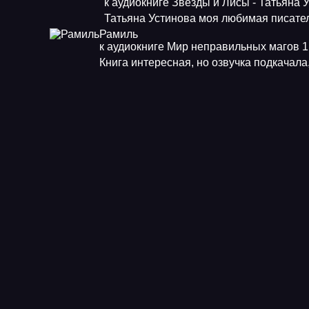
к аудиокниге Звезды и Лисы - Татьяна 
Татьяна Устинова моя любимая писат
Рамиль
к аудиокниге Мир неправильных магов 1.
Книга интересная, но озвучка подкачала