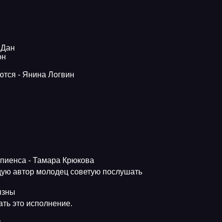
 Дан
он
ются - Янина Логвин
апиенса - Тамара Крюкова
ую автор молодец советую послушать
язны
ть это исполнение.