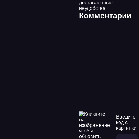
доставленные
неудобства.
Комментарии
Введите
код с
картинки: