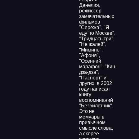
Данелия,
режиссер
замечательных
фильмов
"Сережа", "Я
еду по Москве",
"Тридцать три",
"Не жалей",
"Мимино",
"Афоня",
"Осенний
марафон", "Кин-
дза-дза",
"Паспорт" и
других, в 2002
году написал
книгу
воспоминаний
"Безбилетник".
Это не
мемуары в
привычном
смысле слова,
а скорее