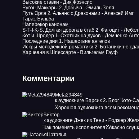
Высокие ставки - Дик Фрэнсис
Ругон-Маккары 2. Добыча - Эмиль Золя
Путь Орла 2. Альянс с Драконами - Алексей Имп
Тарас Бульба
Наперекор канонам
S-T-I-K-S. Долгая дорога в стаб 2. Фагоцит - Лебэл
Кот и Шредер 1. Охотник на духов - Демченко Ант
Последние дни 1. Нашествие ангелов
Искры молодежной романтики 2. Ботаники не сда
Харчевня в Шпессарте - Вильгельм Гауф
Комментарии
Meta294849
к аудиокниге Барсик 2. Блог Кото-С
Хорошая аудиокнига всем рекоменд
Виктор
к аудиокниге Джек из Тени - Роджер Жел
Как поменять исполнителя?Ужасно слуша
Наталья