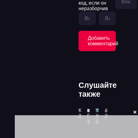
Добавить
комментарий
Слушайте
также
Кот ушел, а улыбка осталась - Георгий Данелия
&quot;Нестандартный протокол&quot; и &quot;Стратегия отхода&quot;
2015
Повести и рассказы - Николай Лесков
Уинстон Черчилль - Владимир Трухановский
2018
1895
2005