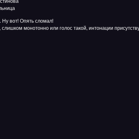
Устинова
ельница
 Ну вот! Опять сломал!
, слишком монотонно или голос такой, интонации присутств