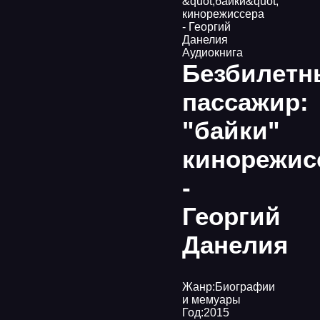
&quot;байки&quot;
кинорежиссера
- Георгий
Данелия
Аудиокнига
Безбилетн
пассажир:
"байки"
кинорежис
-
Георгий
Данелия
Жанр:
Биографии
и мемуары
Год:
2015