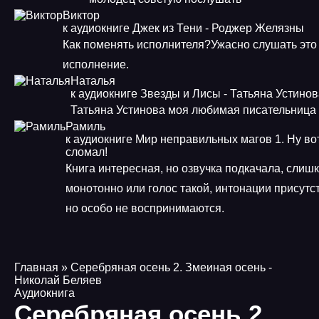
Виктор
к аудиокниге Джек из Тени - Роджер Желязны
Как поменять исполнителя?Ужасно слушать это
исполнение.
Наталья
к аудиокниге Звезды и Лисы - Татьяна Устино
Татьяна Устинова моя любимая писательница
Рамиль
к аудиокниге Мир неправильных магов 1. Ну во
сломал!
Книга интересная, но озвучка подкачала, слиш
монотонно или голос такой, интонации присутс
но особо не воспринимаются.
Главная
» Серебряная осень 2. Змеиная осень -
Николай Беляев
Аудиокнига
Серебряная осень 2.