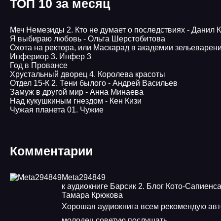
ТОП 10 за месяц
Меч Немезиды 2. Кто не думает о последствиях - Данил 
Я выбираю любовь - Ольга Шерстобитова
Охота на ректора, или Маскарад в академии зельеварен
Инфериор 3. Инфер 3
Год в Провансе
Хрустальный дворец 4. Королева красоты
Отдел 15-К 2. Тени былого - Андрей Васильев
Замуж в другой мир - Анна Минаева
Над кукушкиным гнездом - Кен Кизи
Чужая планета 01. Чужие
Комментарии
Meta294849
к аудиокниге Барсик 2. Блог Кото-Сапиенса
Тамара Крюкова
Хорошая аудиокнига всем рекомендую авт
молодец советую послушать