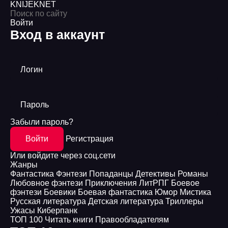
KNIJEK
NET
Войти
Вход в аккаунт
Логин
Пароль
Забыли пароль?
Войти
Регистрация
Или войдите через соц.сети
Жанры
Фантастика
Фэнтези
Попаданцы
Детективы
Романы
Любовное фэнтези
Приключения
ЛитРПГ
Боевое
фэнтези
Боевики
Боевая фантастика
Юмор
Мистика
Русская литература
Детская литература
Триллеры
Ужасы
Киберпанк
ТОП 100
Читать книги
Правообладателям