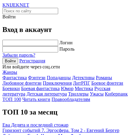
KNIJEK
NET
Войти
Вход в аккаунт
Логин
Пароль
Забыли пароль?
Регистрация
Войти
Или войдите через соц.сети
Жанры
Фантастика
Фэнтези
Попаданцы
Детективы
Романы
Любовное фэнтези
Приключения
ЛитРПГ
Боевое фэнтези
Боевики
Боевая фантастика
Юмор
Мистика
Русская
литература
Детская литература
Триллеры
Ужасы
Киберпанк
ТОП 100
Читать книги
Правообладателям
ТОП 10 за месяц
Ева Дедята и последний стожар
Горизонт событий 7. Эргосфера. Том 2 - Евгений Бергер