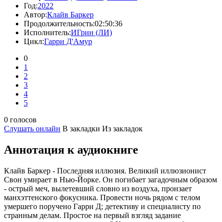
Год:
2022
Автор:
Клайв Баркер
Продолжительность:
02:50:36
Исполнитель:
ИГрин (ЛИ)
Цикл:
Гарри Д'Амур
0
1
2
3
4
5
0 голосов
Слушать онлайн
В закладки
Из закладок
Аннотация к аудиокниге
Клайв Баркер - Последняя иллюзия. Великий иллюзионист
Свон умирает в Нью-Йорке. Он погибает загадочным образом
- острый меч, вылетевший словно из воздуха, пронзает
манхэттенского фокусника. Провести ночь рядом с телом
умершего поручено Гарри Д; детективу и специалисту по
странным делам. Простое на первый взгляд задание