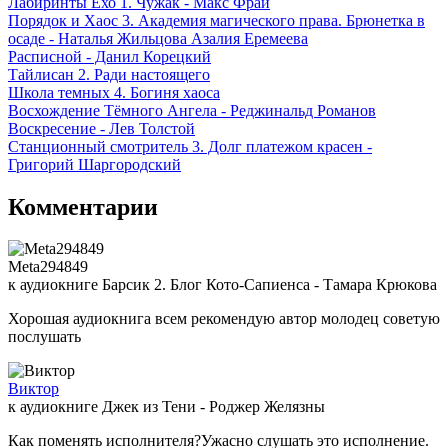
Лабиринты Ехо 1. Чужак - Макс Фрай
Порядок и Хаос 3. Академия магического права. Брюнетка в
осаде - Наталья Жильцова Азалия Еремеева
Расписной - Данил Корецкий
Тайлисан 2. Ради настоящего
Школа темных 4. Богиня хаоса
Восхождение Тёмного Ангела - Реджинальд Романов
Воскресение - Лев Толстой
Станционный смотритель 3. Долг платежом красен -
Григорий Шаргородский
Комментарии
Meta294849
к аудиокниге Барсик 2. Блог Кото-Сапиенса - Тамара Крюкова
Хорошая аудиокнига всем рекомендую автор молодец советую
послушать
Виктор
к аудиокниге Джек из Тени - Роджер Желязны
Как поменять исполнителя?Ужасно слушать это исполнение.