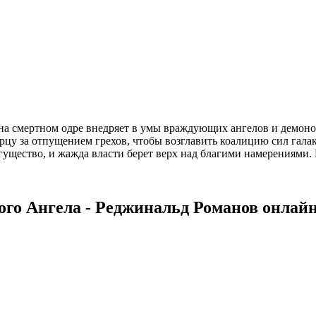
 на смертном одре внедряет в умы враждующих ангелов и демон
рцу за отпущением грехов, чтобы возглавить коалицию сил гала
могущество, и жажда власти берет верх над благими намерениям
го Ангела - Реджинальд Романов онлайн 