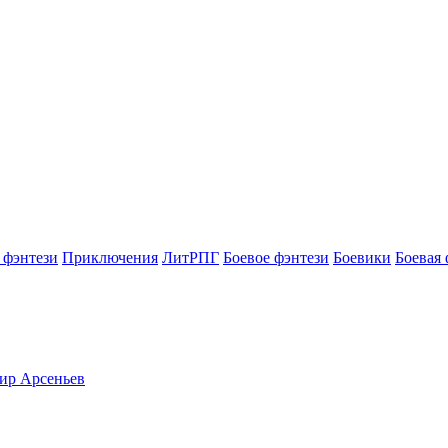
 фэнтези
Приключения
ЛитРПГ
Боевое фэнтези
Боевики
Боевая 
мир Арсеньев