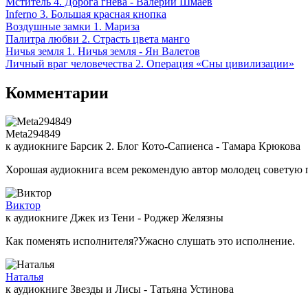
Мститель 4. Дорога гнева - Валерий Шмаев
Inferno 3. Большая красная кнопка
Воздушные замки 1. Мариза
Палитра любви 2. Страсть цвета манго
Ничья земля 1. Ничья земля - Ян Валетов
Личный враг человечества 2. Операция «Сны цивилизации»
Комментарии
Meta294849
к аудиокниге Барсик 2. Блог Кото-Сапиенса - Тамара Крюкова
Хорошая аудиокнига всем рекомендую автор молодец советую 
Виктор
к аудиокниге Джек из Тени - Роджер Желязны
Как поменять исполнителя?Ужасно слушать это исполнение.
Наталья
к аудиокниге Звезды и Лисы - Татьяна Устинова