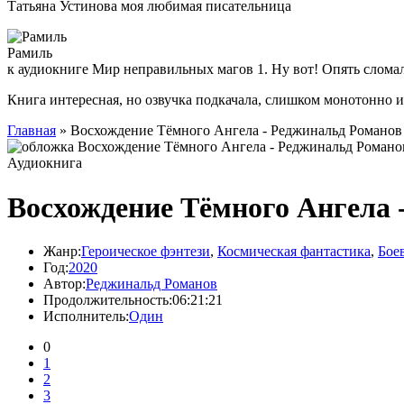
Татьяна Устинова моя любимая писательница
Рамиль
к аудиокниге Мир неправильных магов 1. Ну вот! Опять слома
Книга интересная, но озвучка подкачала, слишком монотонно 
Главная
» Восхождение Тёмного Ангела - Реджинальд Романов
Аудиокнига
Восхождение Тёмного Ангела 
Жанр:
Героическое фэнтези
,
Космическая фантастика
,
Бое
Год:
2020
Автор:
Реджинальд Романов
Продолжительность:
06:21:21
Исполнитель:
Один
0
1
2
3