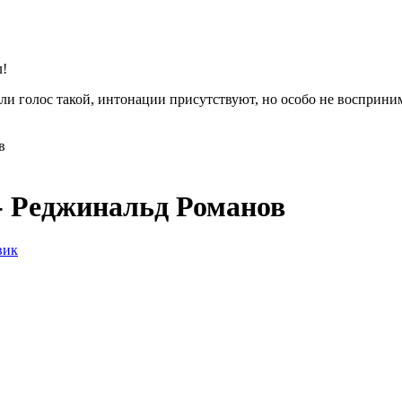
л!
или голос такой, интонации присутствуют, но особо не восприн
- Реджинальд Романов
вик