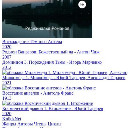
Восхождение Тёмного Ангела
2020
Родион Ванзаров. Божественный яд - Антон Чиж
2007
Доминион 3. Порождения Тьмы - Игорь Марченко
2012
Милкомеда 1. Милкомеда - Юрий Тарарев, Александр Тарарев
2021
Восстание ангелов - Анатоль Франс
1913
Космический дьявол 1. Вторжение - Юрий Тарарев
2020
Knijek
Net
Жанры
Авторы
Чтецы
Циклы