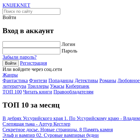
KNIJEK
NET
Войти
Вход в аккаунт
Логин
Пароль
Забыли пароль?
Регистрация
Войти
Или войдите через соц.сети
Жанры
Фантастика
Фэнтези
Попаданцы
Детективы
Романы
Любовное
литература
Триллеры
Ужасы
Киберпанк
ТОП 100
Читать книги
Правообладателям
ТОП 10 за месяц
В дебрях Уссурийского края 1. По Уссурийскому краю - Влади
Слепящая тьма - Артур Кестлер
Секретное досье. Новые страницы. 8 Память камня
Эльф и вампир 02. Суровые вампирьи будни