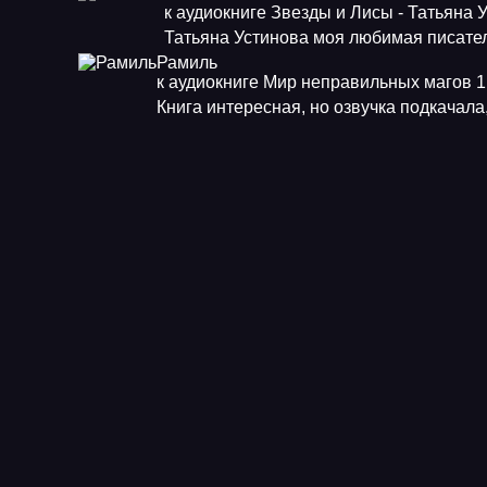
к аудиокниге Звезды и Лисы - Татьяна 
Татьяна Устинова моя любимая писат
Рамиль
к аудиокниге Мир неправильных магов 1.
Книга интересная, но озвучка подкачала