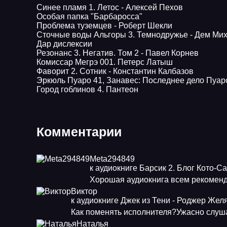
Синее пламя 1. Летос - Алексей Пехов
Особая папка "Барбаросса"
Проблема туземцев - Роберт Шекли
Сточные воды Альгоры 3. Темнодружье - Дем Ми
Дар дислексии
Резонанс 3. Негатив. Том 2 - Павел Корнев
Комиссар Мегрэ 001. Петерс Латыш
Фаворит 2. Сотник - Константин Калбазов
Эркюль Пуаро 41, Занавес: Последнее дело Пуар
Город гоблинов 4. Пантеон
Комментарии
Meta294849
к аудиокниге Барсик 2. Блог Кото-С
Хорошая аудиокнига всем рекоменд
Виктор
к аудиокниге Джек из Тени - Роджер Жел
Как поменять исполнителя?Ужасно слуша
Наталья