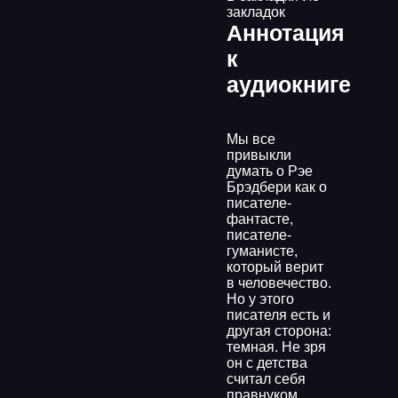
закладок
Аннотация
к
аудиокниге
Мы все
привыкли
думать о Рэе
Брэдбери как о
писателе-
фантасте,
писателе-
гуманисте,
который верит
в человечество.
Но у этого
писателя есть и
другая сторона:
темная. Не зря
он с детства
считал себя
правнуком