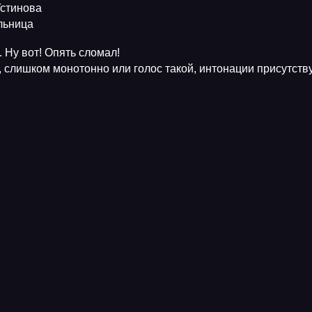
Устинова
ельница
 Ну вот! Опять сломал!
, слишком монотонно или голос такой, интонации присутств