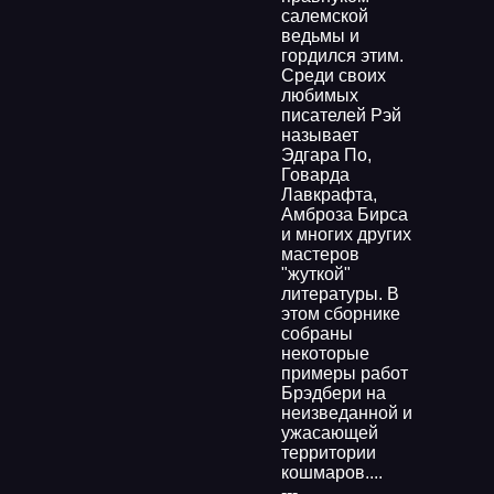
салемской
ведьмы и
гордился этим.
Среди своих
любимых
писателей Рэй
называет
Эдгара По,
Говарда
Лавкрафта,
Амброза Бирса
и многих других
мастеров
"жуткой"
литературы. В
этом сборнике
собраны
некоторые
примеры работ
Брэдбери на
неизведанной и
ужасающей
территории
кошмаров....
---