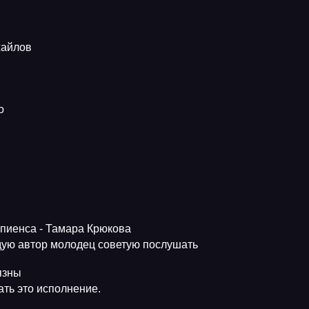
хайлов
о
апиенса - Тамара Крюкова
ую автор молодец советую послушать
язны
ть это исполнение.