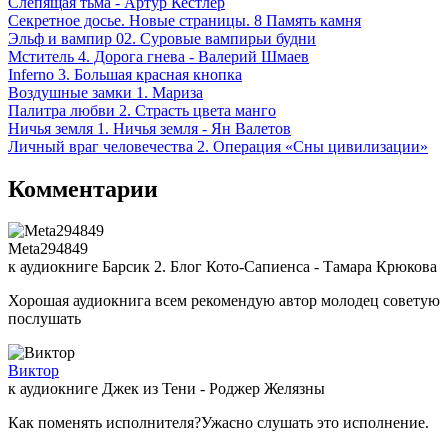
Слепящая тьма - Артур Кестлер
Секретное досье. Новые страницы. 8 Память камня
Эльф и вампир 02. Суровые вампирьи будни
Мститель 4. Дорога гнева - Валерий Шмаев
Inferno 3. Большая красная кнопка
Воздушные замки 1. Мариза
Палитра любви 2. Страсть цвета манго
Ничья земля 1. Ничья земля - Ян Валетов
Личный враг человечества 2. Операция «Сны цивилизации»
Комментарии
Meta294849
к аудиокниге Барсик 2. Блог Кото-Сапиенса - Тамара Крюкова
Хорошая аудиокнига всем рекомендую автор молодец советую
послушать
Виктор
к аудиокниге Джек из Тени - Роджер Желязны
Как поменять исполнителя?Ужасно слушать это исполнение.