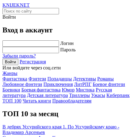
KNIJEK
NET
Войти
Вход в аккаунт
Логин
Пароль
Забыли пароль?
Регистрация
Войти
Или войдите через соц.сети
Жанры
Фантастика
Фэнтези
Попаданцы
Детективы
Романы
Любовное фэнтези
Приключения
ЛитРПГ
Боевое фэнтези
Боевики
Боевая фантастика
Юмор
Мистика
Русская
литература
Детская литература
Триллеры
Ужасы
Киберпанк
ТОП 100
Читать книги
Правообладателям
ТОП 10 за месяц
В дебрях Уссурийского края 1. По Уссурийскому краю -
Владимир Арсеньев