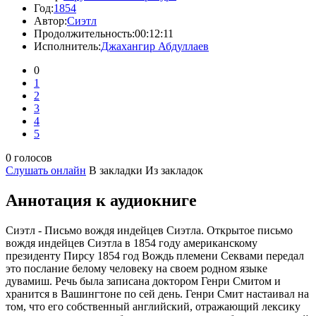
Год:
1854
Автор:
Сиэтл
Продолжительность:
00:12:11
Исполнитель:
Джахангир Абдуллаев
0
1
2
3
4
5
0 голосов
Слушать онлайн
В закладки
Из закладок
Аннотация к аудиокниге
Сиэтл - Письмо вождя индейцев Сиэтла. Открытое письмо
вождя индейцев Сиэтла в 1854 году американскому
президенту Пирсу 1854 год Вождь племени Секвами передал
это послание белому человеку на своем родном языке
дувамиш. Речь была записана доктором Генри Смитом и
хранится в Вашингтоне по сей день. Генри Смит настаивал на
том, что его собственный английский, отражающий лексику