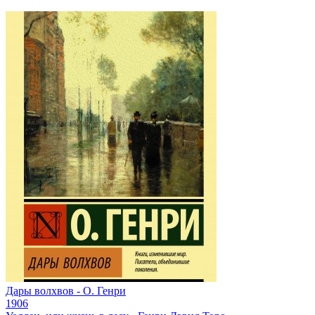
Дары волхвов - О. Генри
1906