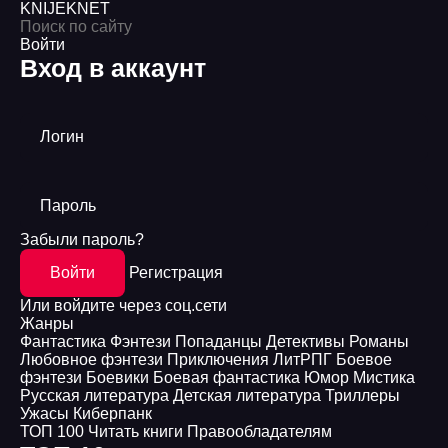
KNIJEK
NET
Войти
Вход в аккаунт
Логин
Пароль
Забыли пароль?
Войти
Регистрация
Или войдите через соц.сети
Жанры
Фантастика
Фэнтези
Попаданцы
Детективы
Романы
Любовное фэнтези
Приключения
ЛитРПГ
Боевое
фэнтези
Боевики
Боевая фантастика
Юмор
Мистика
Русская литература
Детская литература
Триллеры
Ужасы
Киберпанк
ТОП 100
Читать книги
Правообладателям