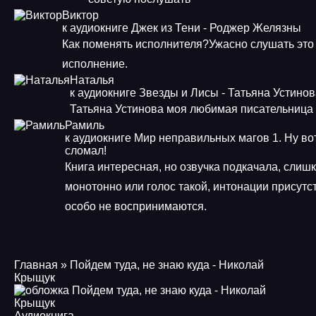
Виктор
к аудиокниге Джек из Тени - Роджер Желязны
Как поменять исполнителя?Ужасно слушать это
исполнение.
Наталья
к аудиокниге Звезды и Лисы - Татьяна Устино
Татьяна Устинова моя любимая писательница
Рамиль
к аудиокниге Мир неправильных магов 1. Ну во
сломал!
Книга интересная, но озвучка подкачала, слиш
монотонно или голос такой, интонации присутст
особо не воспринимаются.
Главная
» Пойдем туда, не знаю куда - Николай
Крыщук
Аудиокнига