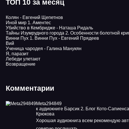
ТОП 10 за месяц
Колян - Евгений Щепетнов
Иной мир 1. Аментес
Убийство в Кембридже - Наташа Ридаль
Тайны Изумрудного города 2. Особенности болотной кр
Винни Пух 1. Винни Пух - Евгений Прядеев
Вий
Ученица чародея - Галина Манукян
Я, паразит
Лебеди улетают
Возвращение
Комментарии
Meta294849
к аудиокниге Барсик 2. Блог Кото-Сапиенса
Крюкова
Хорошая аудиокнига всем рекомендую ав
советую послушать