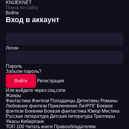
KNIJEK
NET
Войти
Вход в аккаунт
Логин
Пароль
Забыли пароль?
Войти
Регистрация
Или войдите через соц.сети
Жанры
Фантастика
Фэнтези
Попаданцы
Детективы
Романы
Любовное фэнтези
Приключения
ЛитРПГ
Боевое
фэнтези
Боевики
Боевая фантастика
Юмор
Мистика
Русская литература
Детская литература
Триллеры
Ужасы
Киберпанк
ТОП 100
Читать книги
Правообладателям