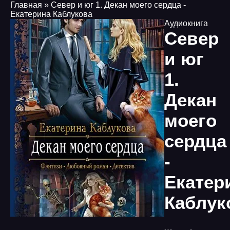
Главная
» Север и юг 1. Декан моего сердца -
Екатерина Каблукова
Аудиокнига
Север
и юг
1.
Декан
моего
сердца
-
Екатер
Каблук