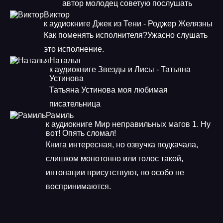
автор молодец советую послушать
Виктор
к аудиокниге Джек из Тени - Роджер Желязны
Как поменять исполнителя?Ужасно слушать
это исполнение.
Наталья
к аудиокниге Звезды и Лисы - Татьяна
Устинова
Татьяна Устинова моя любимая
писательница
Рамиль
к аудиокниге Мир неправильных магов 1. Ну
вот! Опять сломал!
Книга интересная, но озвучка подкачала,
слишком монотонно или голос такой,
интонации присутствуют, но особо не
воспринимаются.