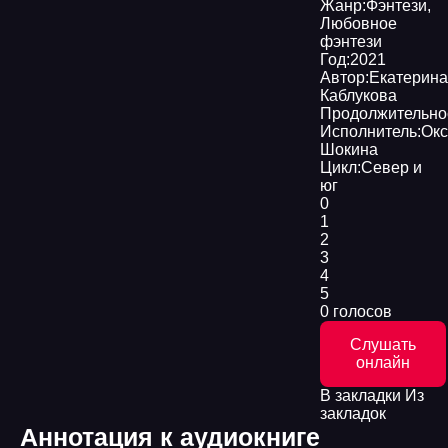
Жанр:
Фэнтези
,
Любовное
фэнтези
Год:
2021
Автор:
Екатерина
Каблукова
Продолжительно
Исполнитель:
Окс
Шокина
Цикл:
Север и
юг
0
1
2
3
4
5
0 голосов
Слушать
онлайн
В закладки
Из
закладок
Аннотация к аудиокниге