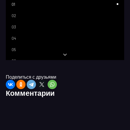
01
02
03
04
05
06
07
Поделиться с друзьями
08
Комментарии
09
10
11
12