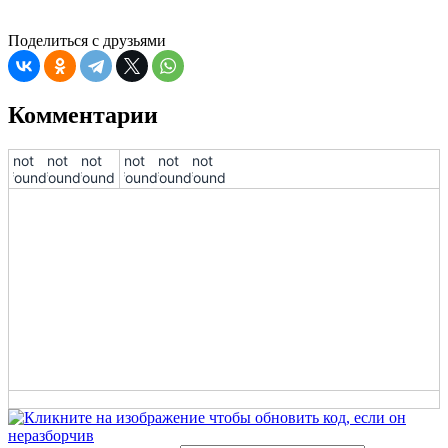
07
Поделиться с друзьями
08
09
Комментарии
10
!not
!not
!not
!not
!not
!not
found!
found!
found!
found!
found!
found!
11
12
13
14
15
16
17