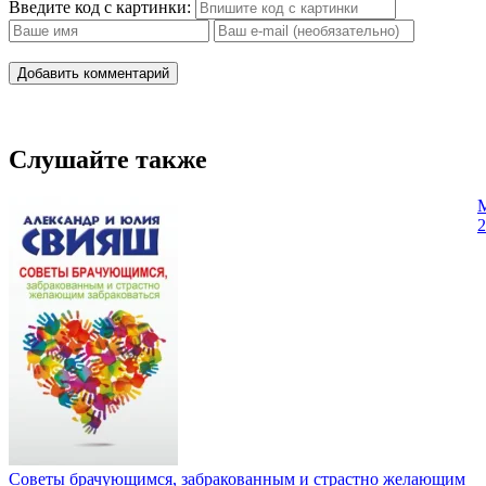
18
Введите код с картинки:
19
Добавить комментарий
20
21
Слушайте также
22
М
23
2
24
25
Советы брачующимся, забракованным и страстно желающим