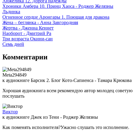
Анжелика 12. Дорога надежды
Хроники Амбера 10. Принц Хаоса - Роджер Желязны
Льдинка
Огненное сердце Аронгары 1. Поющая для дракона
Жена – беглянка - Анна Завгородняя
Жертва - Дженна Кеннет
Наоборот - Дмитрий Ра
Три возраста Окини-сан
Семь дней
Комментарии
Meta294849
к аудиокниге Барсик 2. Блог Кото-Сапиенса - Тамара Крюкова
Хорошая аудиокнига всем рекомендую автор молодец советую
послушать
Виктор
к аудиокниге Джек из Тени - Роджер Желязны
Как поменять исполнителя?Ужасно слушать это исполнение.