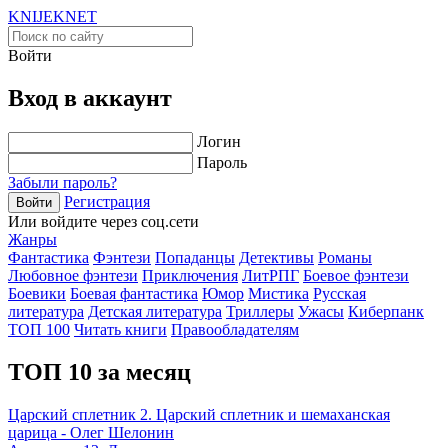
KNIJEK
NET
Войти
Вход в аккаунт
Логин
Пароль
Забыли пароль?
Регистрация
Войти
Или войдите через соц.сети
Жанры
Фантастика
Фэнтези
Попаданцы
Детективы
Романы
Любовное фэнтези
Приключения
ЛитРПГ
Боевое фэнтези
Боевики
Боевая фантастика
Юмор
Мистика
Русская
литература
Детская литература
Триллеры
Ужасы
Киберпанк
ТОП 100
Читать книги
Правообладателям
ТОП 10 за месяц
Царский сплетник 2. Царский сплетник и шемаханская
царица - Олег Шелонин