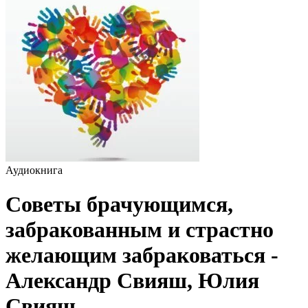
Аудиокнига
Советы брачующимся,
забракованным и страстно
желающим забраковаться -
Александр Свияш, Юлия
Свияш