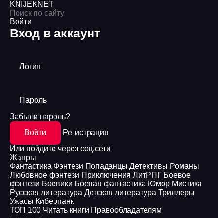
KNIJEK
NET
Войти
Вход в аккаунт
Логин
Пароль
Забыли пароль?
Войти
Регистрация
Или войдите через соц.сети
Жанры
Фантастика
Фэнтези
Попаданцы
Детективы
Романы
Любовное фэнтези
Приключения
ЛитРПГ
Боевое
фэнтези
Боевики
Боевая фантастика
Юмор
Мистика
Русская литература
Детская литература
Триллеры
Ужасы
Киберпанк
ТОП 100
Читать книги
Правообладателям