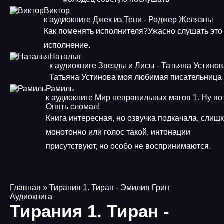
Виктор
к аудиокниге Джек из Тени - Роджер Желязны
Как поменять исполнителя?Ужасно слушать это
исполнение.
Наталья
к аудиокниге Звезды и Лисы - Татьяна Устино
Татьяна Устинова моя любимая писательница
Рамиль
к аудиокниге Мир неправильных магов 1. Ну во
Опять сломал!
Книга интересная, но озвучка подкачала, слиш
монотонно или голос такой, интонации
присутствуют, но особо не воспринимаются.
Главная
» Тирания 1. Тиран - Эмилия Грин
Аудиокнига
Тирания 1. Тиран -