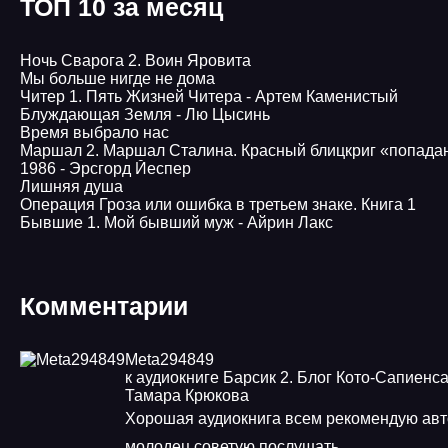
ТОП 10 за месяц
Ночь Сварога 2. Воин Яровита
Мы больше нигде не дома
Читер 1. Пять Жизней Читера - Артем Каменистый
Блуждающая Земля - Лю Цысинь
Время выбрало нас
Маршал 2. Маршал Сталина. Красный блицкриг «попада
1986 - Эрсгорд Йеспер
Лишняя душа
Операция Гроза или ошибка в третьем знаке. Книга 1
Бывшие 1. Мой бывший муж - Айрин Лакс
Комментарии
Meta294849
к аудиокниге Барсик 2. Блог Кото-Сапиенса
Тамара Крюкова
Хорошая аудиокнига всем рекомендую авт
молодец советую послушать