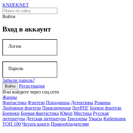
KNIJEK
NET
Войти
Вход в аккаунт
Логин
Пароль
Забыли пароль?
Регистрация
Войти
Или войдите через соц.сети
Жанры
Фантастика
Фэнтези
Попаданцы
Детективы
Романы
Любовное фэнтези
Приключения
ЛитРПГ
Боевое фэнтези
Боевики
Боевая фантастика
Юмор
Мистика
Русская
литература
Детская литература
Триллеры
Ужасы
Киберпанк
ТОП 100
Читать книги
Правообладателям