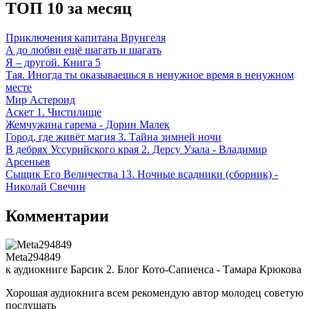
ТОП 10 за месяц
Приключения капитана Врунгеля
А до любви ещё шагать и шагать
Я – другой. Книга 5
Тая. Иногда ты оказываешься в ненужное время в ненужном
месте
Мир Астероид
Аскет 1. Чистилище
Жемчужина гарема - Дорин Малек
Город, где живёт магия 3. Тайна зимней ночи
В дебрях Уссурийского края 2. Дерсу Узала - Владимир
Арсеньев
Сыщик Его Величества 13. Ночные всадники (сборник) -
Николай Свечин
Комментарии
Meta294849
к аудиокниге Барсик 2. Блог Кото-Сапиенса - Тамара Крюкова
Хорошая аудиокнига всем рекомендую автор молодец советую
послушать