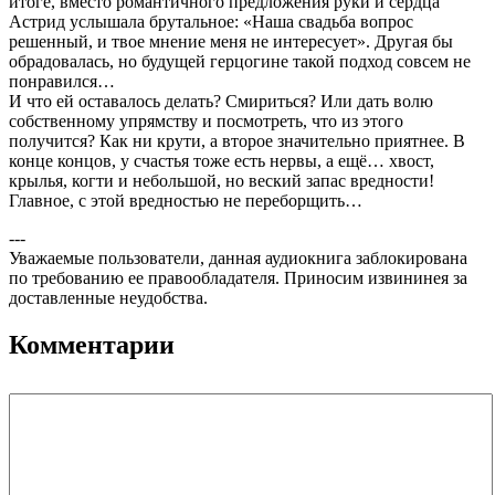
итоге, вместо романтичного предложения руки и сердца
Астрид услышала брутальное: «Наша свадьба вопрос
решенный, и твое мнение меня не интересует». Другая бы
обрадовалась, но будущей герцогине такой подход совсем не
понравился…
И что ей оставалось делать? Смириться? Или дать волю
собственному упрямству и посмотреть, что из этого
получится? Как ни крути, а второе значительно приятнее. В
конце концов, у счастья тоже есть нервы, а ещё… хвост,
крылья, когти и небольшой, но веский запас вредности!
Главное, с этой вредностью не переборщить…
---
Уважаемые пользователи, данная аудиокнига заблокирована
по требованию ее правообладателя. Приносим извининея за
доставленные неудобства.
Комментарии