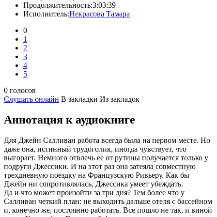
Продолжительность:
3:03:39
Исполнитель:
Некрасова Тамара
0
1
2
3
4
5
0 голосов
Слушать онлайн
В закладки
Из закладок
Аннотация к аудиокниге
Для Джейн Салливан работа всегда была на первом месте. Но
даже она, истинный трудоголик, иногда чувствует, что
выгорает. Немного отвлечь ее от рутины получается только у
подруги Джессики. И на этот раз она затеяла совместную
трехдневную поездку на Французскую Ривьеру. Как бы
Джейн ни сопротивлялась, Джессика умеет убеждать.
Да и что может произойти за три дня? Тем более что у
Салливан четкий план: не выходить дальше отеля с бассейном
и, конечно же, постоянно работать. Все пошло не так, и виной