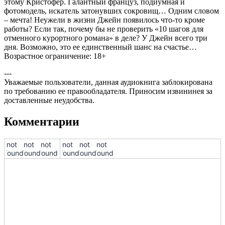
этому Кристофер. Галантный француз, подиумная и
фотомодель, искатель затонувших сокровищ… Одним словом
– мечта! Неужели в жизни Джейн появилось что-то кроме
работы? Если так, почему бы не проверить «10 шагов для
отменного курортного романа» в деле? У Джейн всего три
дня. Возможно, это ее единственный шанс на счастье…
Возрастное ограничение: 18+
---
Уважаемые пользователи, данная аудиокнига заблокирована
по требованию ее правообладателя. Приносим извининея за
доставленные неудобства.
Комментарии
!not
!not
!not
!not
!not
!not
found!
found!
found!
found!
found!
found!