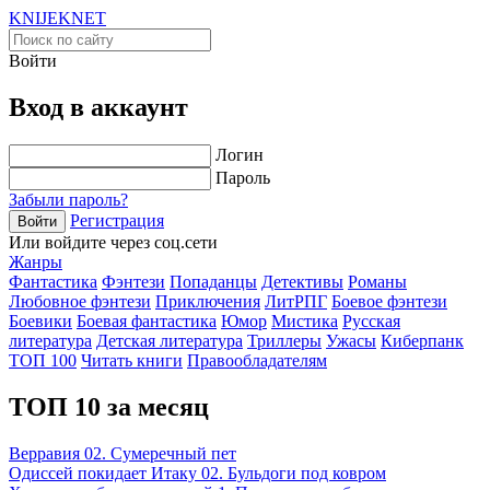
KNIJEK
NET
Войти
Вход в аккаунт
Логин
Пароль
Забыли пароль?
Регистрация
Войти
Или войдите через соц.сети
Жанры
Фантастика
Фэнтези
Попаданцы
Детективы
Романы
Любовное фэнтези
Приключения
ЛитРПГ
Боевое фэнтези
Боевики
Боевая фантастика
Юмор
Мистика
Русская
литература
Детская литература
Триллеры
Ужасы
Киберпанк
ТОП 100
Читать книги
Правообладателям
ТОП 10 за месяц
Верравия 02. Сумеречный пет
Одиссей покидает Итаку 02. Бульдоги под ковром