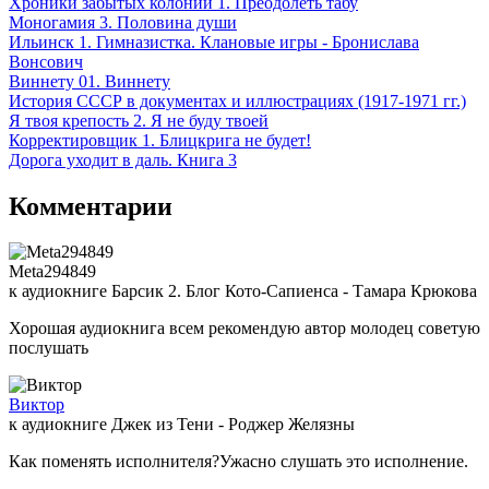
Хроники забытых колоний 1. Преодолеть табу
Моногамия 3. Половина души
Ильинск 1. Гимназистка. Клановые игры - Бронислава
Вонсович
Виннету 01. Виннету
История СССР в документах и иллюстрациях (1917-1971 гг.)
Я твоя крепость 2. Я не буду твоей
Корректировщик 1. Блицкрига не будет!
Дорога уходит в даль. Книга 3
Комментарии
Meta294849
к аудиокниге Барсик 2. Блог Кото-Сапиенса - Тамара Крюкова
Хорошая аудиокнига всем рекомендую автор молодец советую
послушать
Виктор
к аудиокниге Джек из Тени - Роджер Желязны
Как поменять исполнителя?Ужасно слушать это исполнение.