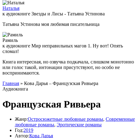
Наталья
к аудиокниге Звезды и Лисы - Татьяна Устинова
Татьяна Устинова моя любимая писательница
Рамиль
к аудиокниге Мир неправильных магов 1. Ну вот! Опять
сломал!
Книга интересная, но озвучка подкачала, слишком монотонно
или голос такой, интонации присутствуют, но особо не
воспринимаются.
Главная
» Кова Дарья – Французская Ривьера
Аудиокнига
Французская Ривьера
Жанр:
Остросюжетные любовные романы
,
Современные
любовные романы
,
Эротические романы
Год:
2019
Автор:
Кова Дарья