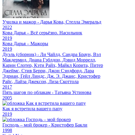
Училка и мажор - Дарья Кова, Стелла Эмеральд
2022
Кова Дарья – Всё серьёзно. Насильник
2019
Кова Дарья – Мажоры
2019
Дуэль (сборник) - Ли Чайлд, Сандра Браун, Вэл
Макдермид, Диана Гэблдон, Дэвид Моррелл,
Карин Слотер, Кэти Райх, Майкл Корита, Питер
Джеймс, Стив Берри, Джон Сэндфорд, Лара
Эдриан, Гейл Линдс, Дж. Э. Джанс, Кристофер
Райс, Лайза Джексон, Лиза Скоттола
2017
Пять шагов по облакам - Татьяна Устинова
2005
Как я встретила вашего папу
2019
Господь – мой брокер - Кристофер Бакли
1998