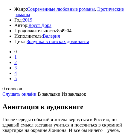
Жанр:
Современные любовные романы
,
Эротические
романы
Год:
2019
Автор:
Коуст Дора
Продолжительность:
8:49:04
Исполнитель:
Валерия
Цикл:
Золушка в поисках доминанта
0
1
2
3
4
5
0 голосов
Слушать онлайн
В закладки
Из закладок
Аннотация к аудиокниге
После череды событий я хотела вернуться в Россию, но
здравый смысл заставил учиться и поселиться в скромной
квартирке на окраине Лондона. И все бы ничего – учеба,