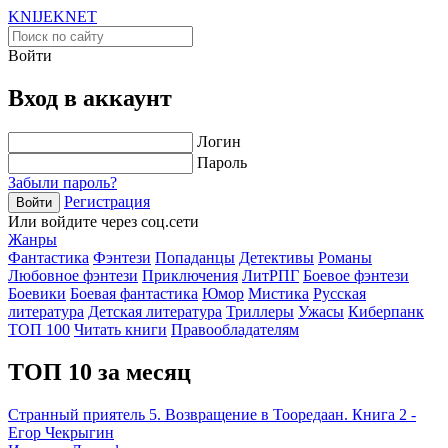
KNIJEK
NET
Войти
Вход в аккаунт
Логин
Пароль
Забыли пароль?
Регистрация
Войти
Или войдите через соц.сети
Жанры
Фантастика
Фэнтези
Попаданцы
Детективы
Романы
Любовное фэнтези
Приключения
ЛитРПГ
Боевое фэнтези
Боевики
Боевая фантастика
Юмор
Мистика
Русская
литература
Детская литература
Триллеры
Ужасы
Киберпанк
ТОП 100
Читать книги
Правообладателям
ТОП 10 за месяц
Странный приятель 5. Возвращение в Тооредаан. Книга 2 -
Егор Чекрыгин