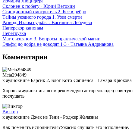
Изумруд Люцифера
Склонен к побегу - Юрий Ветохин
Станционный смотритель 2. Бес в ребро
Тайны уездного города 1. Узел смерти
Развод. Излом судьбы - Василина Лебедева
Наперекор канонам
Перегрузка
Маг с изъяном 3. Вопросы практической магии
Эльфы до добра не доводят 1-3 - Татьяна Андрианова
Комментарии
Meta294849
к аудиокниге Барсик 2. Блог Кото-Сапиенса - Тамара Крюкова
Хорошая аудиокнига всем рекомендую автор молодец советую
послушать
Виктор
к аудиокниге Джек из Тени - Роджер Желязны
Как поменять исполнителя?Ужасно слушать это исполнение.