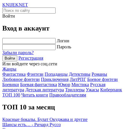
KNIJEK
NET
Войти
Вход в аккаунт
Логин
Пароль
Забыли пароль?
Регистрация
Войти
Или войдите через соц.сети
Жанры
Фантастика
Фэнтези
Попаданцы
Детективы
Романы
Любовное фэнтези
Приключения
ЛитРПГ
Боевое фэнтези
Боевики
Боевая фантастика
Юмор
Мистика
Русская
литература
Детская литература
Триллеры
Ужасы
Киберпанк
ТОП 100
Читать книги
Правообладателям
ТОП 10 за месяц
Красные бокалы. Булат Окуджава и другие
Шансы есть… - Ричард Руссо