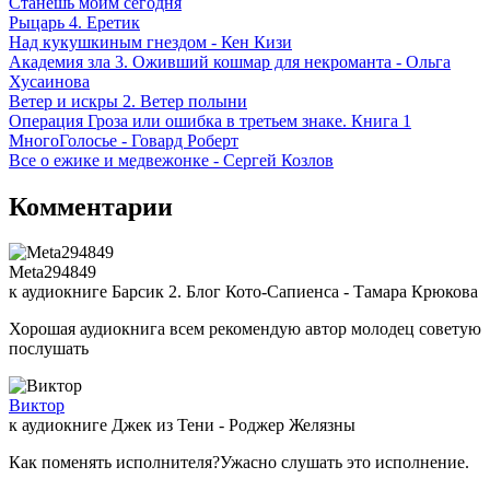
Станешь моим сегодня
Рыцарь 4. Еретик
Над кукушкиным гнездом - Кен Кизи
Академия зла 3. Оживший кошмар для некроманта - Ольга
Хусаинова
Ветер и искры 2. Ветер полыни
Операция Гроза или ошибка в третьем знаке. Книга 1
МногоГолосье - Говард Роберт
Все о ежике и медвежонке - Сергей Козлов
Комментарии
Meta294849
к аудиокниге Барсик 2. Блог Кото-Сапиенса - Тамара Крюкова
Хорошая аудиокнига всем рекомендую автор молодец советую
послушать
Виктор
к аудиокниге Джек из Тени - Роджер Желязны
Как поменять исполнителя?Ужасно слушать это исполнение.