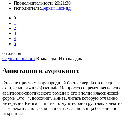
Продолжительность:
20:21:30
Исполнитель:
Деркач Леонид
0
1
2
3
4
5
0 голосов
Слушать онлайн
В закладки
Из закладок
Аннотация к аудиокниге
Это - не просто международный бестселлер. Бестселлер
скандальный - и эффектный. Не просто современная версия
авантюрно-эротического романа в его вполне классической
форме. Это - "Любожид". Книга, читать которую отчаянно
интересно. Книга — в чем-то мучительно-грустная, в чем-то
— увлекательно-забавная и от начала до конца бесконечно
искренняя.
---