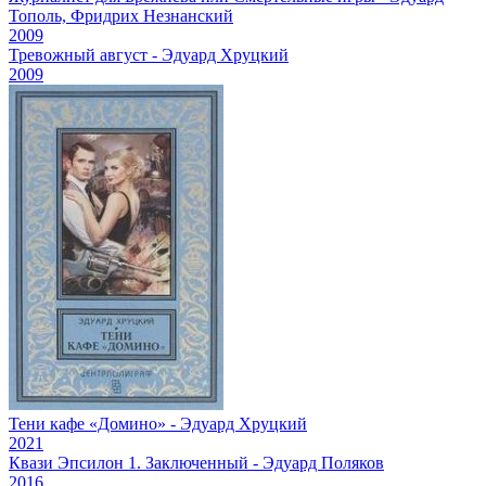
Тополь, Фридрих Незнанский
2009
Тревожный август - Эдуард Хруцкий
2009
Тени кафе «Домино» - Эдуард Хруцкий
2021
Квази Эпсилон 1. Заключенный - Эдуард Поляков
2016