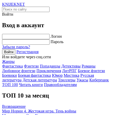
KNIJEK
NET
Войти
Вход в аккаунт
Логин
Пароль
Забыли пароль?
Регистрация
Войти
Или войдите через соц.сети
Жанры
Фантастика
Фэнтези
Попаданцы
Детективы
Романы
Любовное фэнтези
Приключения
ЛитРПГ
Боевое фэнтези
Боевики
Боевая фантастика
Юмор
Мистика
Русская
литература
Детская литература
Триллеры
Ужасы
Киберпанк
ТОП 100
Читать книги
Правообладателям
ТОП 10 за месяц
Возвращение
Мир Нории 4. Жестокая игра. Тень войны