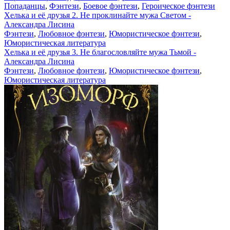
Попаданцы
,
Фэнтези
,
Боевое фэнтези
,
Героическое фэнтези
Хелька и её друзья 2. Не проклинайте мужа Светом -
Александра Лисина
Фэнтези
,
Любовное фэнтези
,
Юмористическое фэнтези
,
Юмористическая литература
Хелька и её друзья 3. Не благословляйте мужа Тьмой -
Александра Лисина
Фэнтези
,
Любовное фэнтези
,
Юмористическое фэнтези
,
Юмористическая литература