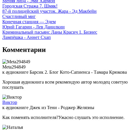
Меняя лица - Эми Хармон
Городская Стража 7. Шмяк!
87-й полицейский участок. Жара - Эд Макбейн
Счастливый миг
Конечная станция — Эдем
Юрий Гагарин - Лев Данилкин
Криминальный пасьянс Ланы Красич 1. Бизнес
Лампёшка - Аннет Схап
Комментарии
Meta294849
к аудиокниге Барсик 2. Блог Кото-Сапиенса - Тамара Крюкова
Хорошая аудиокнига всем рекомендую автор молодец советую
послушать
Виктор
к аудиокниге Джек из Тени - Роджер Желязны
Как поменять исполнителя?Ужасно слушать это исполнение.