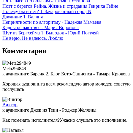
Пять шагов по облакам - Татьяна Устинова
Поэт с берегов Рейна. Жизнь и страдания Генриха Гейне
Почему бы и нет? 1. Зачарованный город N
Двуликие 1. Валлия
Неприятности по алгоритму - Надежда Мамаева
Кадры решают все - Мария Воронова
Шут из Бергхейма 1. Выводок - Юрий Погуляй
Не верю. Не надеюсь. Люблю
Комментарии
Meta294849
к аудиокниге Барсик 2. Блог Кото-Сапиенса - Тамара Крюкова
Хорошая аудиокнига всем рекомендую автор молодец советую
послушать
Виктор
к аудиокниге Джек из Тени - Роджер Желязны
Как поменять исполнителя?Ужасно слушать это исполнение.