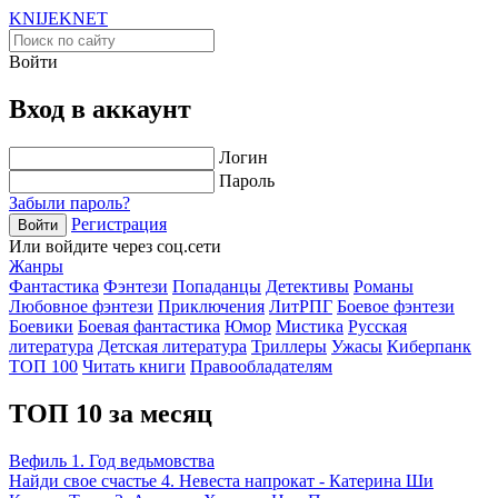
KNIJEK
NET
Войти
Вход в аккаунт
Логин
Пароль
Забыли пароль?
Регистрация
Войти
Или войдите через соц.сети
Жанры
Фантастика
Фэнтези
Попаданцы
Детективы
Романы
Любовное фэнтези
Приключения
ЛитРПГ
Боевое фэнтези
Боевики
Боевая фантастика
Юмор
Мистика
Русская
литература
Детская литература
Триллеры
Ужасы
Киберпанк
ТОП 100
Читать книги
Правообладателям
ТОП 10 за месяц
Вефиль 1. Год ведьмовства
Найди свое счастье 4. Невеста напрокат - Катерина Ши