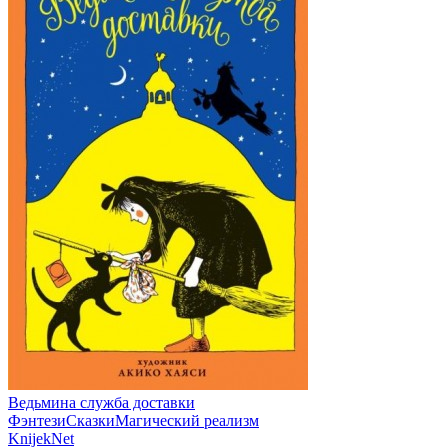
Ведьмина служба доставки
ФэнтезиСказкиМагический реализм
Knijek
Net