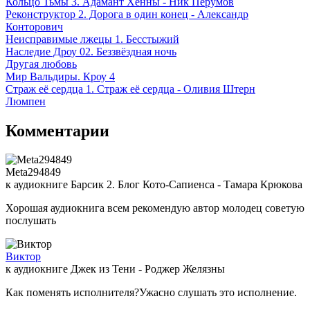
Кольцо Тьмы 3. Адамант Хенны - Ник Перумов
Реконструктор 2. Дорога в один конец - Александр
Конторович
Неисправимые лжецы 1. Бесстыжий
Наследие Дроу 02. Беззвёздная ночь
Другая любовь
Мир Вальдиры. Кроу 4
Страж её сердца 1. Страж её сердца - Оливия Штерн
Люмпен
Комментарии
Meta294849
к аудиокниге Барсик 2. Блог Кото-Сапиенса - Тамара Крюкова
Хорошая аудиокнига всем рекомендую автор молодец советую
послушать
Виктор
к аудиокниге Джек из Тени - Роджер Желязны
Как поменять исполнителя?Ужасно слушать это исполнение.