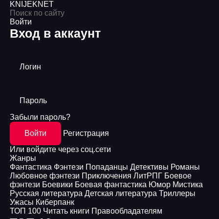
KNIJEK
NET
Войти
Вход в аккаунт
Логин
Пароль
Забыли пароль?
Войти
Регистрация
Или войдите через соц.сети
Жанры
Фантастика
Фэнтези
Попаданцы
Детективы
Романы
Любовное фэнтези
Приключения
ЛитРПГ
Боевое
фэнтези
Боевики
Боевая фантастика
Юмор
Мистика
Русская литература
Детская литература
Триллеры
Ужасы
Киберпанк
ТОП 100
Читать книги
Правообладателям