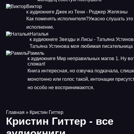
Виктор
к аудиокниге Джек из Тени - Роджер Желязны
Как поменять исполнителя?Ужасно слушать это
исполнение.
Наталья
к аудиокниге Звезды и Лисы - Татьяна Устино
Татьяна Устинова моя любимая писательница
Рамиль
к аудиокниге Мир неправильных магов 1. Ну во
сломал!
Книга интересная, но озвучка подкачала, слиш
монотонно или голос такой, интонации присутс
но особо не воспринимаются.
Главная
» Кристин Гиттер
Кристин Гиттер - все
аудиокниги