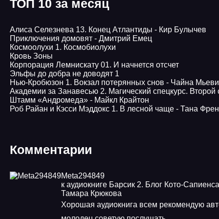
ТОП 10 за месяц
Алиса Селезнева 13. Конец Атлантиды - Кир Булычев
Приключения домовят - Дмитрий Емец
Космоолухи 1. Космобиолухи
Кровь Зоны
Корпорация Лемнискату 01. И начнется отсчет
Эльфы до добра не доводят 1
Нью-Кробюзон 1. Вокзал потерянных снов - Чайна Мьев
Академии за Занавесью 2. Магический спецкурс. Второй
Штамм «Андромеда» - Майкл Крайтон
Роб Райан и Кэсси Мэддокс 1. В лесной чаще - Тана Фре
Комментарии
Meta294849
к аудиокниге Барсик 2. Блог Кото-Сапиенса
Тамара Крюкова
Хорошая аудиокнига всем рекомендую авт
молодец советую послушать