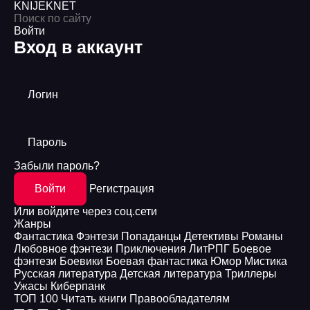
KNIJEK
NET
Войти
Вход в аккаунт
Логин
Пароль
Забыли пароль?
Войти
Регистрация
Или войдите через соц.сети
Жанры
Фантастика
Фэнтези
Попаданцы
Детективы
Романы
Любовное фэнтези
Приключения
ЛитРПГ
Боевое
фэнтези
Боевики
Боевая фантастика
Юмор
Мистика
Русская литература
Детская литература
Триллеры
Ужасы
Киберпанк
ТОП 100
Читать книги
Правообладателям