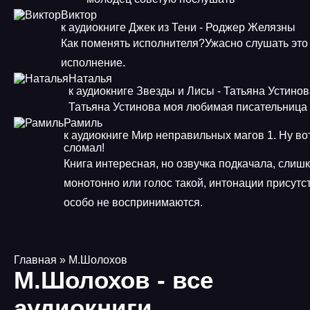
Виктор
к аудиокниге Джек из Тени - Роджер Желязны
Как поменять исполнителя?Ужасно слушать это
исполнение.
Наталья
к аудиокниге Звезды и Лисы - Татьяна Устино
Татьяна Устинова моя любимая писательница
Рамиль
к аудиокниге Мир неправильных магов 1. Ну во
сломал!
Книга интересная, но озвучка подкачала, слиш
монотонно или голос такой, интонации присутст
особо не воспринимаются.
Главная
» М.Шолохов
М.Шолохов - все
аудиокниги