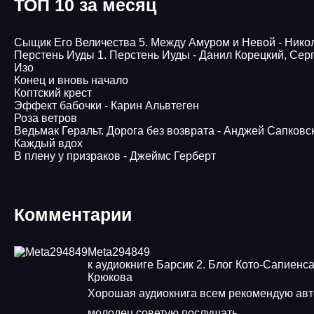
ТОП 10 за месяц
Сыщик Его Величества 5. Между Амуром и Невой - Нико
Перстень Иуды 1. Перстень Иуды - Данил Корецкий, Сер
Изо
Конец и вновь начало
Коптский крест
Эффект бабочки - Карин Альвтеген
Роза ветров
Ведьмак Геральт. Дорога без возврата - Анджей Сапковс
Каждый вдох
В плену у призраков - Джеймс Герберт
Комментарии
Meta294849
к аудиокниге Барсик 2. Блог Кото-Сапиенса
Крюкова
Хорошая аудиокнига всем рекомендую авт
молодец советую послушать