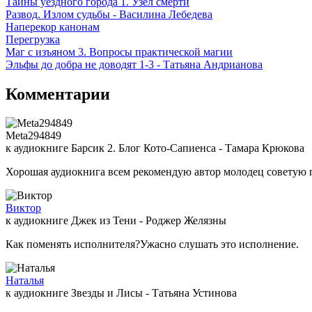
Тайны уездного города 1. Узел смерти
Развод. Излом судьбы - Василина Лебедева
Наперекор канонам
Перегрузка
Маг с изъяном 3. Вопросы практической магии
Эльфы до добра не доводят 1-3 - Татьяна Андрианова
Комментарии
Meta294849
к аудиокниге Барсик 2. Блог Кото-Сапиенса - Тамара Крюкова
Хорошая аудиокнига всем рекомендую автор молодец советую 
Виктор
к аудиокниге Джек из Тени - Роджер Желязны
Как поменять исполнителя?Ужасно слушать это исполнение.
Наталья
к аудиокниге Звезды и Лисы - Татьяна Устинова