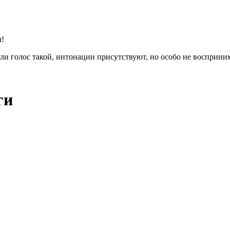
л!
или голос такой, интонации присутствуют, но особо не восприн
ги