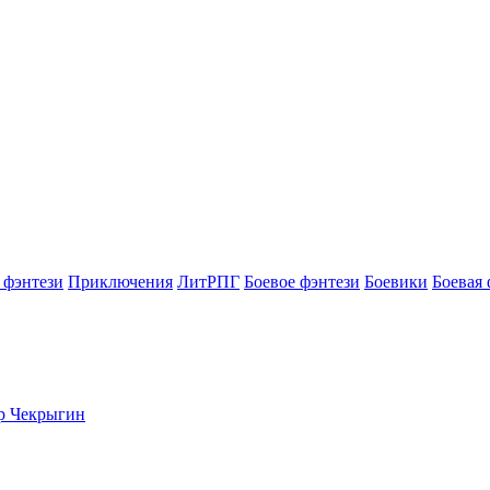
 фэнтези
Приключения
ЛитРПГ
Боевое фэнтези
Боевики
Боевая 
ор Чекрыгин