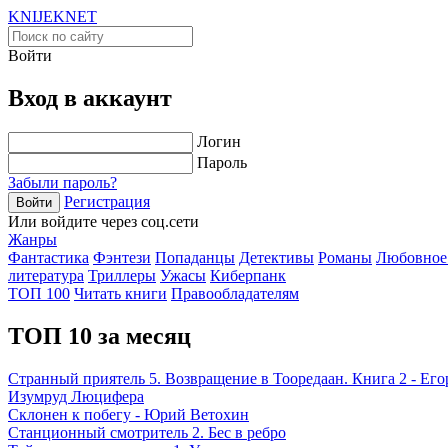
KNIJEK
NET
Войти
Вход в аккаунт
Логин
Пароль
Забыли пароль?
Регистрация
Войти
Или войдите через соц.сети
Жанры
Фантастика
Фэнтези
Попаданцы
Детективы
Романы
Любовное
литература
Триллеры
Ужасы
Киберпанк
ТОП 100
Читать книги
Правообладателям
ТОП 10 за месяц
Странный приятель 5. Возвращение в Тооредаан. Книга 2 - Ег
Изумруд Люцифера
Склонен к побегу - Юрий Ветохин
Станционный смотритель 2. Бес в ребро