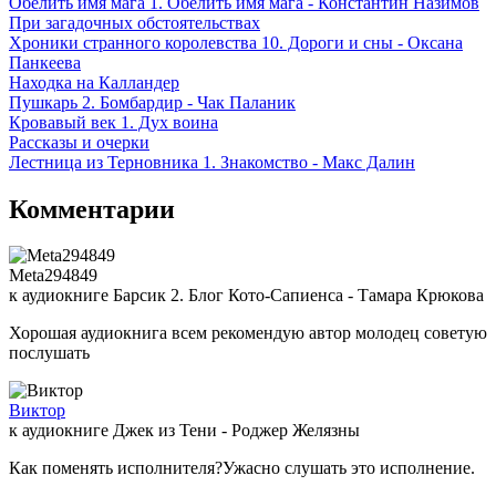
Обелить имя мага 1. Обелить имя мага - Константин Назимов
При загадочных обстоятельствах
Хроники странного королевства 10. Дороги и сны - Оксана
Панкеева
Находка на Калландер
Пушкарь 2. Бомбардир - Чак Паланик
Кровавый век 1. Дух воина
Рассказы и очерки
Лестница из Терновника 1. Знакомство - Макс Далин
Комментарии
Meta294849
к аудиокниге Барсик 2. Блог Кото-Сапиенса - Тамара Крюкова
Хорошая аудиокнига всем рекомендую автор молодец советую
послушать
Виктор
к аудиокниге Джек из Тени - Роджер Желязны
Как поменять исполнителя?Ужасно слушать это исполнение.