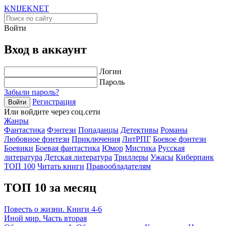
KNIJEK
NET
Войти
Вход в аккаунт
Логин
Пароль
Забыли пароль?
Регистрация
Войти
Или войдите через соц.сети
Жанры
Фантастика
Фэнтези
Попаданцы
Детективы
Романы
Любовное фэнтези
Приключения
ЛитРПГ
Боевое фэнтези
Боевики
Боевая фантастика
Юмор
Мистика
Русская
литература
Детская литература
Триллеры
Ужасы
Киберпанк
ТОП 100
Читать книги
Правообладателям
ТОП 10 за месяц
Повесть о жизни. Книги 4-6
Иной мир. Часть вторая