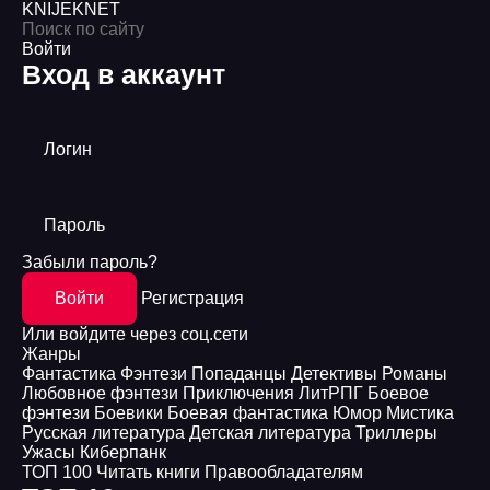
KNIJEK
NET
Войти
Вход в аккаунт
Логин
Пароль
Забыли пароль?
Войти
Регистрация
Или войдите через соц.сети
Жанры
Фантастика
Фэнтези
Попаданцы
Детективы
Романы
Любовное фэнтези
Приключения
ЛитРПГ
Боевое
фэнтези
Боевики
Боевая фантастика
Юмор
Мистика
Русская литература
Детская литература
Триллеры
Ужасы
Киберпанк
ТОП 100
Читать книги
Правообладателям