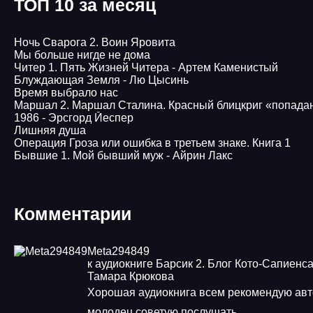
ТОП 10 за месяц
Ночь Сварога 2. Воин Яровита
Мы больше нигде не дома
Читер 1. Пять Жизней Читера - Артем Каменистый
Блуждающая Земля - Лю Цысинь
Время выбрало нас
Маршал 2. Маршал Сталина. Красный блицкриг «попада
1986 - Эрсгорд Йеспер
Лишняя душа
Операция Гроза или ошибка в третьем знаке. Книга 1
Бывшие 1. Мой бывший муж - Айрин Лакс
Комментарии
Meta294849
к аудиокниге Барсик 2. Блог Кото-Сапиенса
Тамара Крюкова
Хорошая аудиокнига всем рекомендую авт
молодец советую послушать