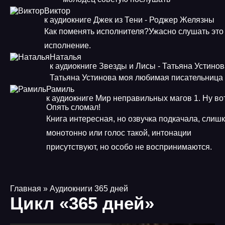
Виктор
к аудиокниге Джек из Тени - Роджер Желязны
Как поменять исполнителя?Ужасно слушать это
исполнение.
Наталья
к аудиокниге Звезды и Лисы - Татьяна Устино
Татьяна Устинова моя любимая писательница
Рамиль
к аудиокниге Мир неправильных магов 1. Ну во
Опять сломал!
Книга интересная, но озвучка подкачала, слиш
монотонно или голос такой, интонации
присутствуют, но особо не воспринимаются.
Главная
» Аудиокниги 365 дней
Цикл «365 дней»