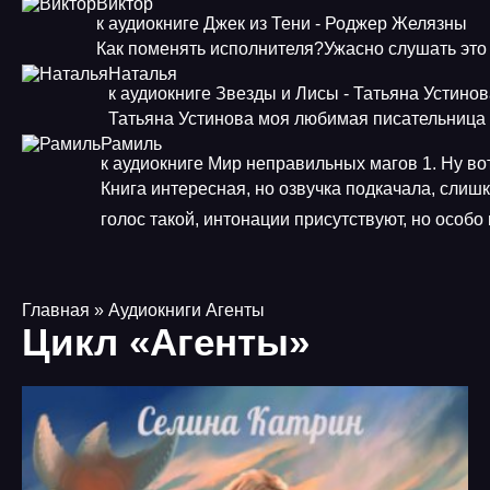
Виктор
к аудиокниге Джек из Тени - Роджер Желязны
Как поменять исполнителя?Ужасно слушать это
Наталья
к аудиокниге Звезды и Лисы - Татьяна Устино
Татьяна Устинова моя любимая писательница
Рамиль
к аудиокниге Мир неправильных магов 1. Ну во
Книга интересная, но озвучка подкачала, слиш
голос такой, интонации присутствуют, но особ
Главная
» Аудиокниги Агенты
Цикл «Агенты»