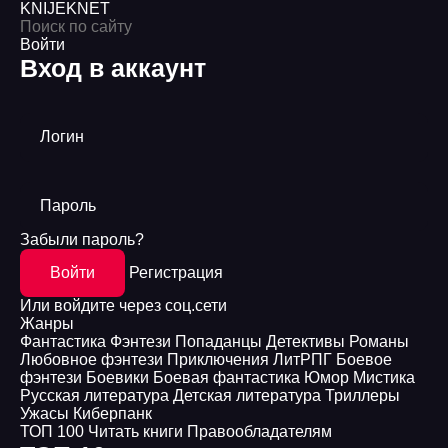
KNIJEK
NET
Войти
Вход в аккаунт
Логин
Пароль
Забыли пароль?
Войти
Регистрация
Или войдите через соц.сети
Жанры
Фантастика
Фэнтези
Попаданцы
Детективы
Романы
Любовное фэнтези
Приключения
ЛитРПГ
Боевое
фэнтези
Боевики
Боевая фантастика
Юмор
Мистика
Русская литература
Детская литература
Триллеры
Ужасы
Киберпанк
ТОП 100
Читать книги
Правообладателям