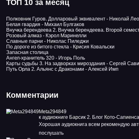
ТОП 10 за месяц
Полковник Гуров. Долларовый эквивалент - Николай Ле
Белая гвардия - Михаил Булгаков
Внучка берендеева 2. Внучка берендеева. Второй семес
Розовый алмаз - Кэрол Маринелли
Славные парни - Николас Пиледжи
По дороге из битого стекла - Крисия Ковальски
Запасная столица
Ангел-хранитель 320 - Игорь Поль
Карты судьбы 3. На задворках мироздания - Сергей Сав
Путь Орла 2. Альянс с Драконами - Алексей Имп
Комментарии
Meta294849
к аудиокниге Барсик 2. Блог Кото-Сапиенс
Хорошая аудиокнига всем рекомендую авт
послушать