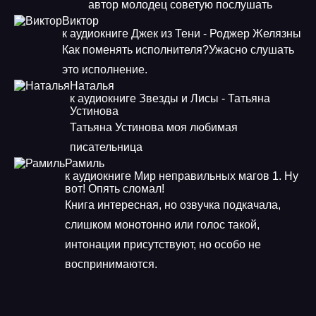
автор молодец советую послушать
Виктор
к аудиокниге Джек из Тени - Роджер Желязны
Как поменять исполнителя?Ужасно слушать
это исполнение.
Наталья
к аудиокниге Звезды и Лисы - Татьяна
Устинова
Татьяна Устинова моя любимая
писательница
Рамиль
к аудиокниге Мир неправильных магов 1. Ну
вот! Опять сломал!
Книга интересная, но озвучка подкачала,
слишком монотонно или голос такой,
интонации присутствуют, но особо не
воспринимаются.