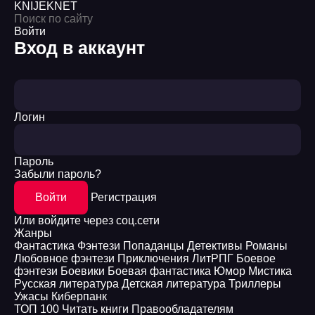
KNIJEK
NET
Войти
Вход в аккаунт
Логин
Пароль
Забыли пароль?
Войти
Регистрация
Или войдите через соц.сети
Жанры
Фантастика
Фэнтези
Попаданцы
Детективы
Романы
Любовное фэнтези
Приключения
ЛитРПГ
Боевое
фэнтези
Боевики
Боевая фантастика
Юмор
Мистика
Русская литература
Детская литература
Триллеры
Ужасы
Киберпанк
ТОП 100
Читать книги
Правообладателям