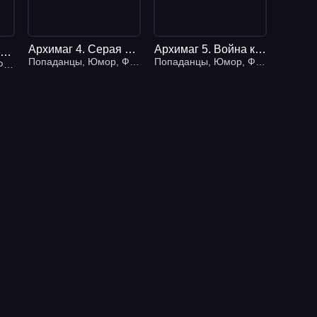
Архимаг 4. Серая чума
Архимаг 5. Война колдунов. Книга 2. Штурм цитадели
Архимаг 3. Самое лучшее оружие
Попаданцы
,
Юмор
,
Фэнтези
Попаданцы
,
Юмор
,
Фэнтези
тези