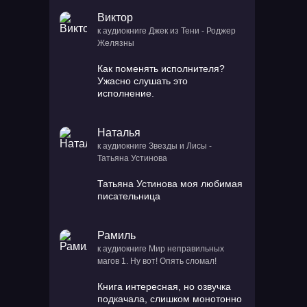
Виктор
к аудиокниге Джек из Тени - Роджер
Желязны
Как поменять исполнителя?
Ужасно слушать это
исполнение.
Наталья
к аудиокниге Звезды и Лисы -
Татьяна Устинова
Татьяна Устинова моя любимая
писательница
Рамиль
к аудиокниге Мир неправильных
магов 1. Ну вот! Опять сломал!
Книга интересная, но озвучка
подкачала, слишком монотонно