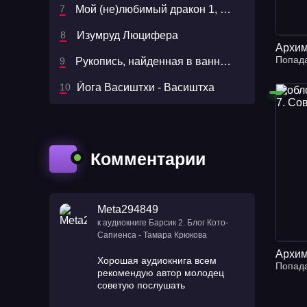
Мой (не)любимый дракон 1, Мой (не)любимый дракон
Изумруд Люцифера
Попад
Рукопись, найденная в ванне - Станислав Лем
Йога Васиштхи - Васиштха
Комментарии
Meta294849
к аудиокниге Барсик 2. Блог Кото-
Сапиенса - Тамара Крюкова
Хорошая аудиокнига всем
Попад
рекомендую автор молодец
советую послушать