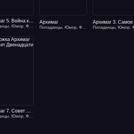
Архимаг 5. Война колдунов. Книга 1. Вторжение
Архимаг
анцы
,
Юмор
,
Фэнтези
Попаданцы
,
Юмор
,
Фэнтези
Попаданцы
,
Юмор
,
Фэн
Архимаг 7. Совет Двенадцати
анцы
,
Юмор
,
Фэнтези