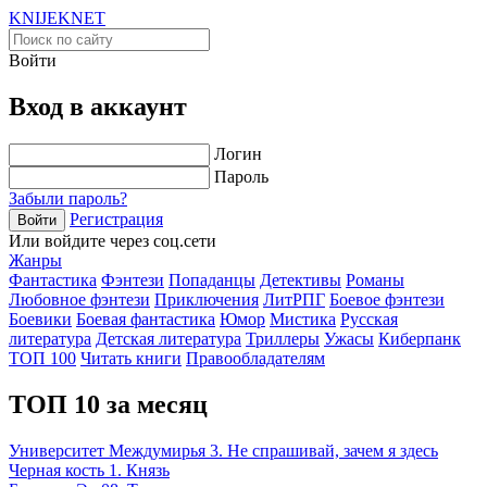
KNIJEK
NET
Войти
Вход в аккаунт
Логин
Пароль
Забыли пароль?
Регистрация
Войти
Или войдите через соц.сети
Жанры
Фантастика
Фэнтези
Попаданцы
Детективы
Романы
Любовное фэнтези
Приключения
ЛитРПГ
Боевое фэнтези
Боевики
Боевая фантастика
Юмор
Мистика
Русская
литература
Детская литература
Триллеры
Ужасы
Киберпанк
ТОП 100
Читать книги
Правообладателям
ТОП 10 за месяц
Университет Междумирья 3. Не спрашивай, зачем я здесь
Черная кость 1. Князь