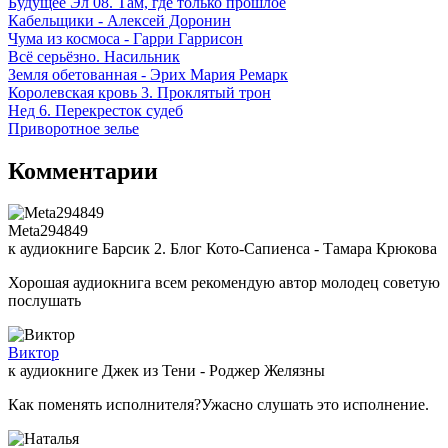
Будущее Эл 08. Там, где только прошлое
Кабельщики - Алексей Доронин
Чума из космоса - Гарри Гаррисон
Всё серьёзно. Насильник
Земля обетованная - Эрих Мария Ремарк
Королевская кровь 3. Проклятый трон
Нед 6. Перекресток судеб
Приворотное зелье
Комментарии
Meta294849
к аудиокниге Барсик 2. Блог Кото-Сапиенса - Тамара Крюкова
Хорошая аудиокнига всем рекомендую автор молодец советую
послушать
Виктор
к аудиокниге Джек из Тени - Роджер Желязны
Как поменять исполнителя?Ужасно слушать это исполнение.