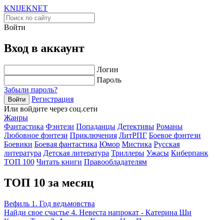
KNIJEK
NET
Войти
Вход в аккаунт
Логин
Пароль
Забыли пароль?
Регистрация
Войти
Или войдите через соц.сети
Жанры
Фантастика
Фэнтези
Попаданцы
Детективы
Романы
Любовное фэнтези
Приключения
ЛитРПГ
Боевое фэнтези
Боевики
Боевая фантастика
Юмор
Мистика
Русская
литература
Детская литература
Триллеры
Ужасы
Киберпанк
ТОП 100
Читать книги
Правообладателям
ТОП 10 за месяц
Вефиль 1. Год ведьмовства
Найди свое счастье 4. Невеста напрокат - Катерина Ши