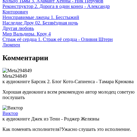
Кольцо Тьмы 3. Адамант Хенны - Ник Перумов
Реконструктор 2. Дорога в один конец - Александр
Конторович
Неисправимые лжецы 1. Бесстыжий
Наследие Дроу 02. Беззвёздная ночь
Другая любовь
Мир Вальдиры. Кроу 4
Страж её сердца 1. Страж её сердца - Оливия Штерн
Люмпен
Комментарии
Meta294849
к аудиокниге Барсик 2. Блог Кото-Сапиенса - Тамара Крюкова
Хорошая аудиокнига всем рекомендую автор молодец советую
послушать
Виктор
к аудиокниге Джек из Тени - Роджер Желязны
Как поменять исполнителя?Ужасно слушать это исполнение.