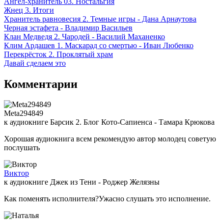
Ангел-хранитель 03. Ностальгия
Жнец 3. Итоги
Хранитель равновесия 2. Темные игры - Дана Арнаутова
Черная эстафета - Владимир Васильев
Клан Медведя 2. Чародей - Василий Маханенко
Клим Ардашев 1. Маскарад со смертью - Иван Любенко
Перекрёсток 2. Проклятый храм
Давай сделаем это
Комментарии
Meta294849
к аудиокниге Барсик 2. Блог Кото-Сапиенса - Тамара Крюкова
Хорошая аудиокнига всем рекомендую автор молодец советую
послушать
Виктор
к аудиокниге Джек из Тени - Роджер Желязны
Как поменять исполнителя?Ужасно слушать это исполнение.