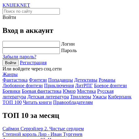
KNIJEK
NET
Войти
Вход в аккаунт
Логин
Пароль
Забыли пароль?
Регистрация
Войти
Или войдите через соц.сети
Жанры
Фантастика
Фэнтези
Попаданцы
Детективы
Романы
Любовное фэнтези
Приключения
ЛитРПГ
Боевое фэнтези
Боевики
Боевая фантастика
Юмор
Мистика
Русская
литература
Детская литература
Триллеры
Ужасы
Киберпанк
ТОП 100
Читать книги
Правообладателям
ТОП 10 за месяц
Саймон Серрэйлер 2. Чистые сердцем
Степной король Лир - Иван Тургенев