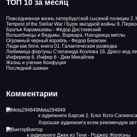
ТОП 10 за месяц
Повседневная жизнь петербургской сыскной полиции 2.
Tempest of the Stellar War / Буря звездной войны 9, Пер
Братья Карамазовы - Фёдор Достоевский
Волшебницы и Ведьмы. Варвара. Наездница метлы
Огромный черный корабль - Федор Березин
Люди как боги, книга 01. Галактическая разведка
Любимица фортуны Степанида Козлова 16. Дресс-код ле
Инфериор 6. Инфер 6 - Дем Михайлов
Жизнь и учение Конфуция
Последний шаман
Комментарии
Meta294849
к аудиокниге Барсик 2. Блог Кото-Сапиенс
Хорошая аудиокнига всем рекомендую авт
Виктор
к аудиокниге Джек из Тени - Роджер Желязны