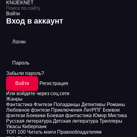
KNIJEK
NET
Войти
Вход в аккаунт
Логин
Пароль
Забыли пароль?
Войти
Регистрация
Или войдите через соц.сети
Жанры
Фантастика
Фэнтези
Попаданцы
Детективы
Романы
Любовное фэнтези
Приключения
ЛитРПГ
Боевое
фэнтези
Боевики
Боевая фантастика
Юмор
Мистика
Русская литература
Детская литература
Триллеры
Ужасы
Киберпанк
ТОП 100
Читать книги
Правообладателям