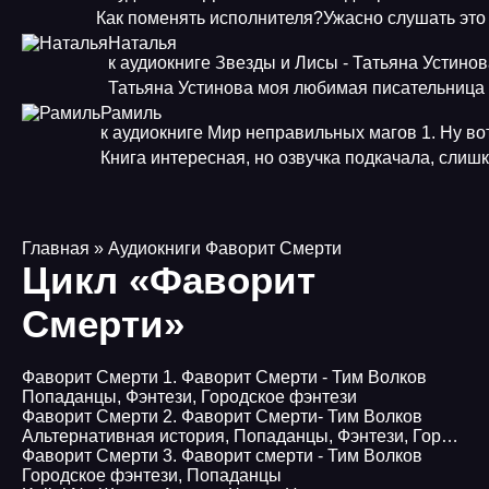
Как поменять исполнителя?Ужасно слушать это
Наталья
к аудиокниге Звезды и Лисы - Татьяна Устино
Татьяна Устинова моя любимая писательница
Рамиль
к аудиокниге Мир неправильных магов 1. Ну во
Книга интересная, но озвучка подкачала, слиш
Главная
» Аудиокниги Фаворит Смерти
Цикл «Фаворит
Смерти»
Фаворит Смерти 1. Фаворит Смерти - Тим Волков
Попаданцы
,
Фэнтези
,
Городское фэнтези
Фаворит Смерти 2. Фаворит Смерти- Тим Волков
Альтернативная история
,
Попаданцы
,
Фэнтези
,
Городское фэнтези
Фаворит Смерти 3. Фаворит смерти - Тим Волков
Городское фэнтези
,
Попаданцы