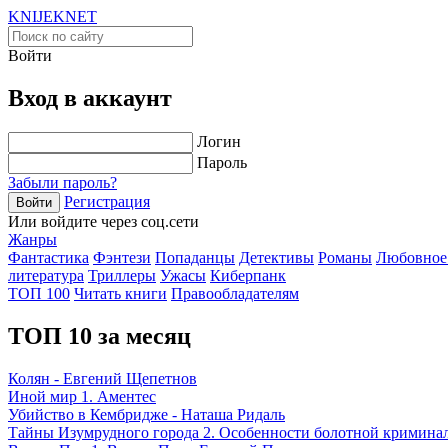
KNIJEK
NET
Войти
Вход в аккаунт
Логин
Пароль
Забыли пароль?
Регистрация
Войти
Или войдите через соц.сети
Жанры
Фантастика
Фэнтези
Попаданцы
Детективы
Романы
Любовное
литература
Триллеры
Ужасы
Киберпанк
ТОП 100
Читать книги
Правообладателям
ТОП 10 за месяц
Колян - Евгений Щепетнов
Иной мир 1. Аментес
Убийство в Кембридже - Наташа Ридаль
Тайны Изумрудного города 2. Особенности болотной кримина