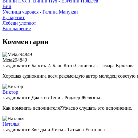
Винни Пух 1. Винни Пух - Евгений Прядеев
Вий
Ученица чародея - Галина Манукян
Я, паразит
Лебеди улетают
Возвращение
Комментарии
Meta294849
к аудиокниге Барсик 2. Блог Кото-Сапиенса - Тамара Крюкова
Хорошая аудиокнига всем рекомендую автор молодец советую 
Виктор
к аудиокниге Джек из Тени - Роджер Желязны
Как поменять исполнителя?Ужасно слушать это исполнение.
Наталья
к аудиокниге Звезды и Лисы - Татьяна Устинова