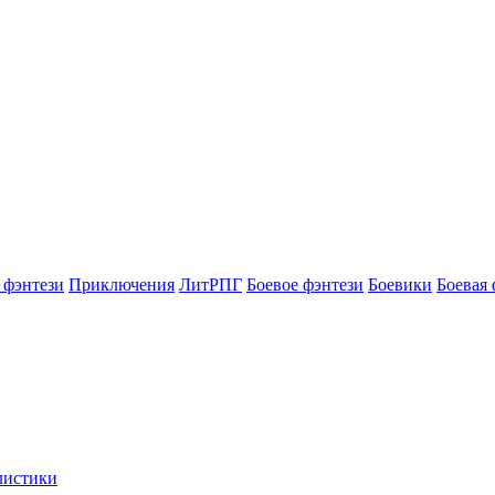
 фэнтези
Приключения
ЛитРПГ
Боевое фэнтези
Боевики
Боевая 
листики