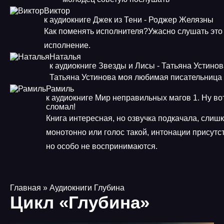
Виктор
к аудиокниге Джек из Тени - Роджер Желязны
Как поменять исполнителя?Ужасно слушать это
исполнение.
Наталья
к аудиокниге Звезды и Лисы - Татьяна Устино
Татьяна Устинова моя любимая писательница
Рамиль
к аудиокниге Мир неправильных магов 1. Ну во
сломал!
Книга интересная, но озвучка подкачала, слиш
монотонно или голос такой, интонации присутс
но особо не воспринимаются.
Главная
» Аудиокниги Глубина
Цикл «Глубина»