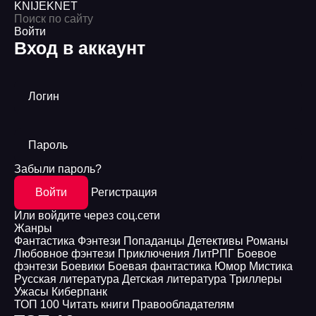
KNIJEK
NET
Войти
Вход в аккаунт
Логин
Пароль
Забыли пароль?
Войти
Регистрация
Или войдите через соц.сети
Жанры
Фантастика
Фэнтези
Попаданцы
Детективы
Романы
Любовное фэнтези
Приключения
ЛитРПГ
Боевое
фэнтези
Боевики
Боевая фантастика
Юмор
Мистика
Русская литература
Детская литература
Триллеры
Ужасы
Киберпанк
ТОП 100
Читать книги
Правообладателям