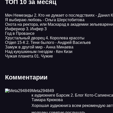
ТОП 10 за месяц
Меч Немезиды 2. Кто не думает о последствиях - Данил 
Я выбираю любовь - Ольга Шерстобитова
Охота на ректора, или Маскарад в академии зельеварен
Инфериор 3. Инфер 3
Год в Провансе
Хрустальный дворец 4. Королева красоты
Отдел 15-К 2. Тени былого - Андрей Васильев
Замуж в другой мир - Анна Минаева
Над кукушкиным гнездом - Кен Кизи
Чужая планета 01. Чужие
Комментарии
Meta294849
к аудиокниге Барсик 2. Блог Кото-Сапиенса
Тамара Крюкова
Хорошая аудиокнига всем рекомендую авт
молодец советую послушать