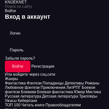
KNIJEK
NET
Войти
Вход в аккаунт
Логин
Пароль
Забыли пароль?
Войти
Регистрация
Или войдите через соц.сети
Жанры
Фантастика
Фэнтези
Попаданцы
Детективы
Романы
Любовное фэнтези
Приключения
ЛитРПГ
Боевое
фэнтези
Боевики
Боевая фантастика
Юмор
Мистика
Русская литература
Детская литература
Триллеры
Ужасы
Киберпанк
ТОП 100
Читать книги
Правообладателям