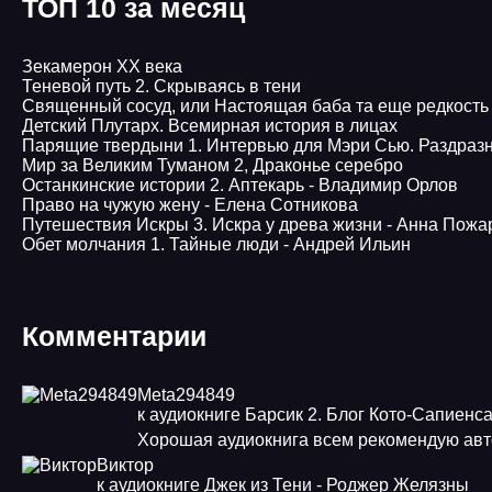
ТОП 10 за месяц
Зекамерон XX века
Теневой путь 2. Скрываясь в тени
Священный сосуд, или Настоящая баба та еще редкость
Детский Плутарх. Всемирная история в лицах
Парящие твердыни 1. Интервью для Мэри Сью. Раздраз
Мир за Великим Туманом 2, Драконье серебро
Останкинские истории 2. Аптекарь - Владимир Орлов
Право на чужую жену - Елена Сотникова
Путешествия Искры 3. Искра у древа жизни - Анна Пожа
Обет молчания 1. Тайные люди - Андрей Ильин
Комментарии
Meta294849
к аудиокниге Барсик 2. Блог Кото-Сапиенс
Хорошая аудиокнига всем рекомендую авт
Виктор
к аудиокниге Джек из Тени - Роджер Желязны