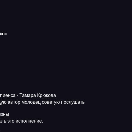
кон
апиенса - Тамара Крюкова
ую автор молодец советую послушать
язны
ть это исполнение.