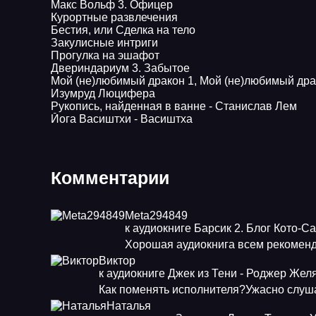
Макс Вольф 3. Офицер
Курортные развлечения
Бестия, или Сделка на тело
Закулисные интриги
Прогулка на эшафот
Двериндариум 3. Забытое
Мой (не)любимый дракон 1, Мой (не)любимый дра
Изумруд Люцифера
Рукопись, найденная в ванне - Станислав Лем
Йога Васиштхи - Васиштха
Комментарии
Meta294849
к аудиокниге Барсик 2. Блог Кото-С
Хорошая аудиокнига всем рекоменд
Виктор
к аудиокниге Джек из Тени - Роджер Жел
Как поменять исполнителя?Ужасно слуша
Наталья