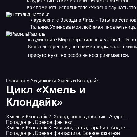
к аудиокниге Джек из Тени - Роджер Желязны
Как поменять исполнителя?Ужасно слушать это
Наталья
к аудиокниге Звезды и Лисы - Татьяна Устино
Татьяна Устинова моя любимая писательница
Рамиль
к аудиокниге Мир неправильных магов 1. Ну во
Книга интересная, но озвучка подкачала, слиш
присутствуют, но особо не воспринимаются.
Главная
» Аудиокниги Хмель и Клондайк
Цикл «Хмель и
Клондайк»
Хмель и Клондайк 2. Холод, пиво, дробовик - Андрей Круз, Павел Корнев
Попаданцы
,
Боевое фэнтези
Хмель и Клондайк 3. Ведьмы, карта, карабин- Андрей Круз, Павел Корнев
Попаданцы
,
Боевая фантастика
,
Боевое фэнтези