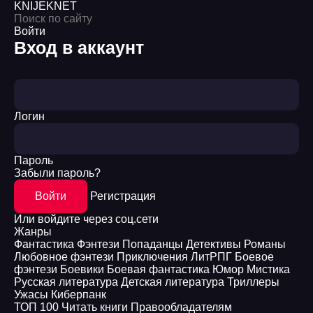
KNIJEK
NET
Войти
Вход в аккаунт
Логин
Пароль
Забыли пароль?
Войти
Регистрация
Или войдите через соц.сети
Жанры
Фантастика
Фэнтези
Попаданцы
Детективы
Романы
Любовное фэнтези
Приключения
ЛитРПГ
Боевое
фэнтези
Боевики
Боевая фантастика
Юмор
Мистика
Русская литература
Детская литература
Триллеры
Ужасы
Киберпанк
ТОП 100
Читать книги
Правообладателям