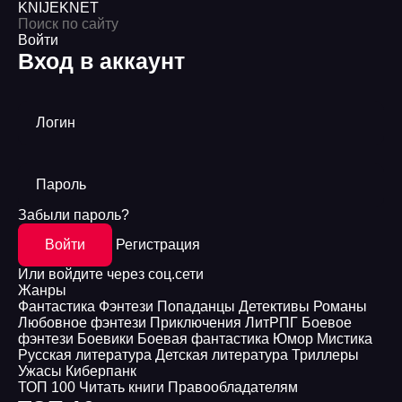
KNIJEK
NET
Войти
Вход в аккаунт
Логин
Пароль
Забыли пароль?
Войти
Регистрация
Или войдите через соц.сети
Жанры
Фантастика
Фэнтези
Попаданцы
Детективы
Романы
Любовное фэнтези
Приключения
ЛитРПГ
Боевое
фэнтези
Боевики
Боевая фантастика
Юмор
Мистика
Русская литература
Детская литература
Триллеры
Ужасы
Киберпанк
ТОП 100
Читать книги
Правообладателям