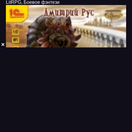
LitRPG
,
Боевое фэнтези
Путь домой