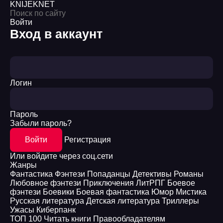
KNIJEK
NET
Войти
Вход в аккаунт
Логин
Пароль
Забыли пароль?
Войти
Регистрация
Или войдите через соц.сети
Жанры
Фантастика
Фэнтези
Попаданцы
Детективы
Романы
Любовное фэнтези
Приключения
ЛитРПГ
Боевое
фэнтези
Боевики
Боевая фантастика
Юмор
Мистика
Русская литература
Детская литература
Триллеры
Ужасы
Киберпанк
ТОП 100
Читать книги
Правообладателям