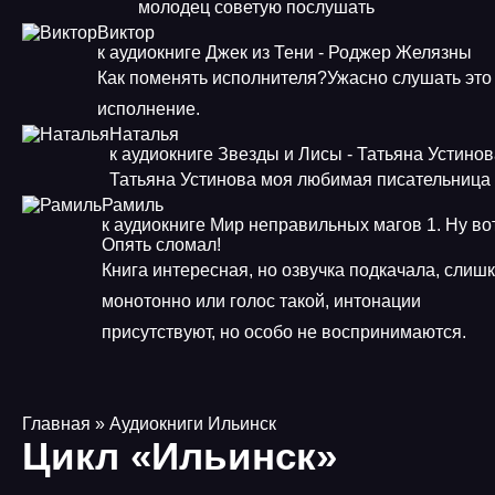
молодец советую послушать
Виктор
к аудиокниге Джек из Тени - Роджер Желязны
Как поменять исполнителя?Ужасно слушать это
исполнение.
Наталья
к аудиокниге Звезды и Лисы - Татьяна Устино
Татьяна Устинова моя любимая писательница
Рамиль
к аудиокниге Мир неправильных магов 1. Ну во
Опять сломал!
Книга интересная, но озвучка подкачала, слиш
монотонно или голос такой, интонации
присутствуют, но особо не воспринимаются.
Главная
» Аудиокниги Ильинск
Цикл «Ильинск»