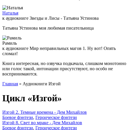
Наталья
к аудиокниге Звезды и Лисы - Татьяна Устинова
Татьяна Устинова моя любимая писательница
Рамиль
к аудиокниге Мир неправильных магов 1. Ну вот! Опять
сломал!
Книга интересная, но озвучка подкачала, слишком монотонно
или голос такой, интонации присутствуют, но особо не
воспринимаются.
Главная
» Аудиокниги Изгой
Цикл «Изгой»
Изгой 2. Темные времена - Дем Михайлов
Боевое фэнтези
,
Героическое фэнтези
Изгой 8. Свет во мраке - Дем Михайлов
Боевое фэнтези
,
Героическое фэнтези