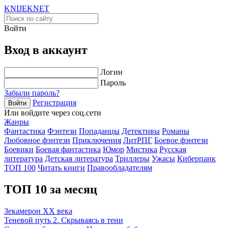
KNIJEK
NET
Войти
Вход в аккаунт
Логин
Пароль
Забыли пароль?
Регистрация
Войти
Или войдите через соц.сети
Жанры
Фантастика
Фэнтези
Попаданцы
Детективы
Романы
Любовное фэнтези
Приключения
ЛитРПГ
Боевое фэнтези
Боевики
Боевая фантастика
Юмор
Мистика
Русская
литература
Детская литература
Триллеры
Ужасы
Киберпанк
ТОП 100
Читать книги
Правообладателям
ТОП 10 за месяц
Зекамерон XX века
Теневой путь 2. Скрываясь в тени