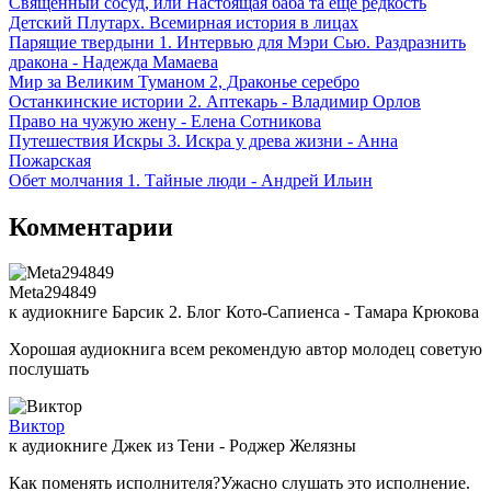
Священный сосуд, или Настоящая баба та еще редкость
Детский Плутарх. Всемирная история в лицах
Парящие твердыни 1. Интервью для Мэри Сью. Раздразнить
дракона - Надежда Мамаева
Мир за Великим Туманом 2, Драконье серебро
Останкинские истории 2. Аптекарь - Владимир Орлов
Право на чужую жену - Елена Сотникова
Путешествия Искры 3. Искра у древа жизни - Анна
Пожарская
Обет молчания 1. Тайные люди - Андрей Ильин
Комментарии
Meta294849
к аудиокниге Барсик 2. Блог Кото-Сапиенса - Тамара Крюкова
Хорошая аудиокнига всем рекомендую автор молодец советую
послушать
Виктор
к аудиокниге Джек из Тени - Роджер Желязны
Как поменять исполнителя?Ужасно слушать это исполнение.